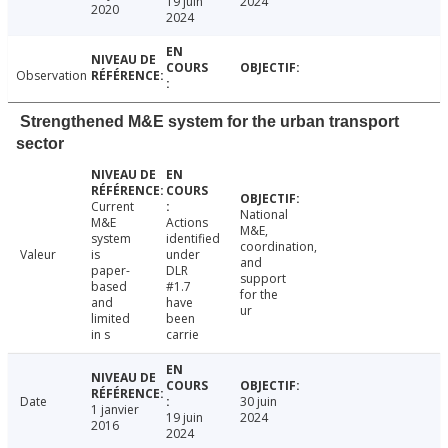
19 juin
2024
2020
2024
Observation
Strengthened M&E system for the urban transport
sector
Current
National
M&E
Actions
M&E,
system
identified
coordination,
Valeur
is
under
and
paper-
DLR
support
based
#1.7
for the
and
have
ur
limited
been
in s
carrie
Date
30 juin
1 janvier
19 juin
2024
2016
2024