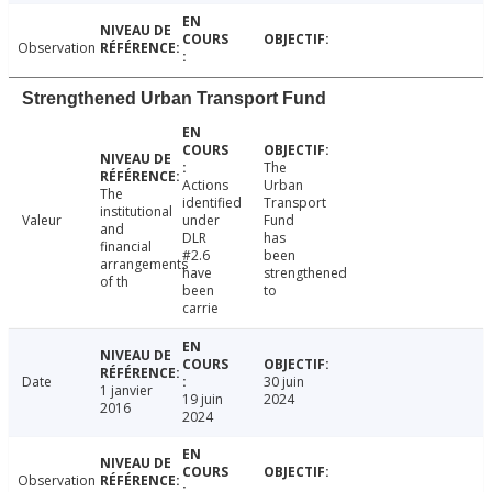
Observation
Strengthened Urban Transport Fund
The
Actions
Urban
The
identified
Transport
institutional
Valeur
under
Fund
and
DLR
has
financial
#2.6
been
arrangements
have
strengthened
of th
been
to
carrie
Date
30 juin
1 janvier
19 juin
2024
2016
2024
Observation