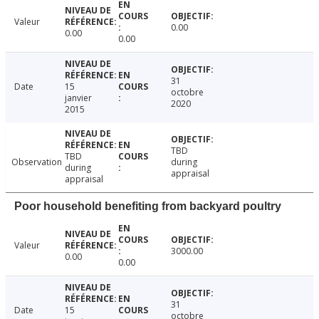
Valeur
0.00
0.00
0.00
31
Date
15
octobre
janvier
2020
2015
TBD
TBD
Observation
during
during
appraisal
appraisal
Poor household benefiting from backyard poultry
Valeur
3000.00
0.00
0.00
31
Date
15
octobre