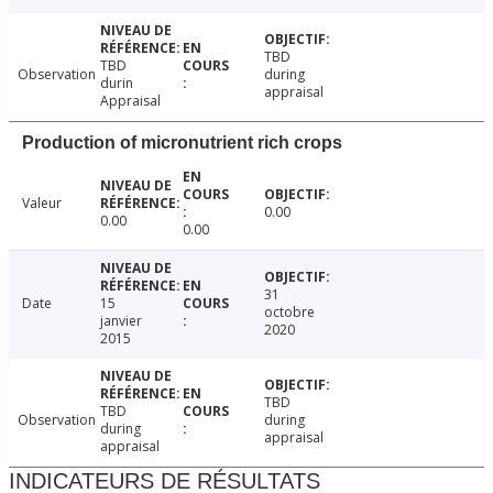
TBD
TBD
Observation
during
durin
appraisal
Appraisal
Production of micronutrient rich crops
Valeur
0.00
0.00
0.00
31
Date
15
octobre
janvier
2020
2015
TBD
TBD
Observation
during
during
appraisal
appraisal
INDICATEURS DE RÉSULTATS