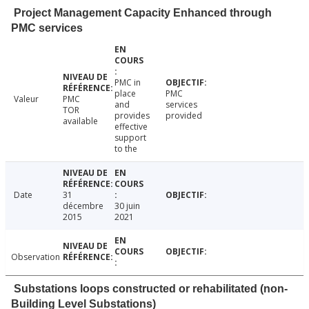
Project Management Capacity Enhanced through
PMC services
PMC in
place
PMC
Valeur
PMC
and
services
TOR
provides
provided
available
effective
support
to the
Date
31
décembre
30 juin
2015
2021
Observation
Substations loops constructed or rehabilitated (non-
Building Level Substations)