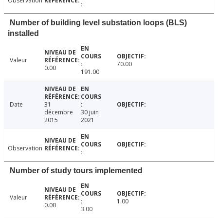
Observation
Number of building level substation loops (BLS)
installed
Valeur
70.00
0.00
191.00
Date
31
décembre
30 juin
2015
2021
Observation
Number of study tours implemented
Valeur
1.00
0.00
3.00