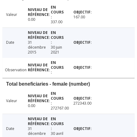
Valeur
167.00
0.00
337.00
Date
31
décembre
30 juin
2015
2021
Observation
Total beneficiaries - female (number)
Valeur
272343.00
0.00
272767.00
Date
31
décembre
30 avril