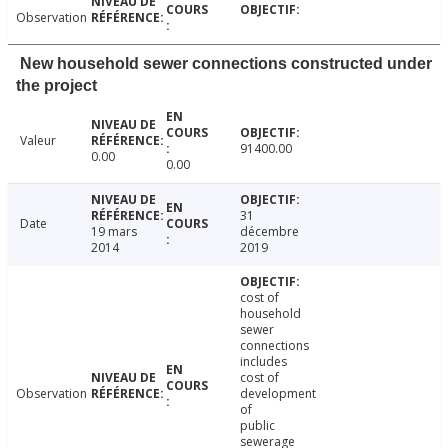
Observation
New household sewer connections constructed under
the project
Valeur
91400.00
0.00
0.00
31
Date
19 mars
décembre
2014
2019
cost of
household
sewer
connections
includes
cost of
Observation
development
of
public
sewerage