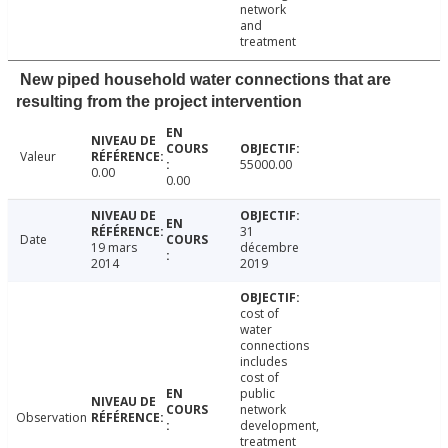
network
and
treatment
New piped household water connections that are
resulting from the project intervention
Valeur
55000.00
0.00
0.00
31
Date
19 mars
décembre
2014
2019
cost of
water
connections
includes
cost of
public
network
Observation
development,
treatment