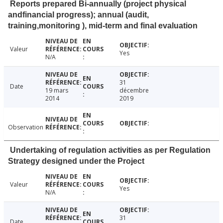
Reports prepared Bi-annually (project physical
andfinancial progress); annual (audit,
training,monitoring ), mid-term and final evaluation
Valeur
Yes
N/A
31
Date
19 mars
décembre
2014
2019
Observation
Undertaking of regulation activities as per Regulation
Strategy designed under the Project
Valeur
Yes
N/A
31
Date