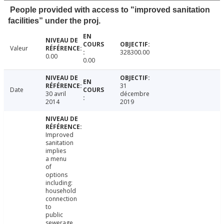
People provided with access to "improved sanitation
facilities” under the proj.
Valeur
328300.00
0.00
0.00
31
Date
30 avril
décembre
2014
2019
Improved
sanitation
implies
a menu
of
options
including:
household
connection
to
public
sewerage