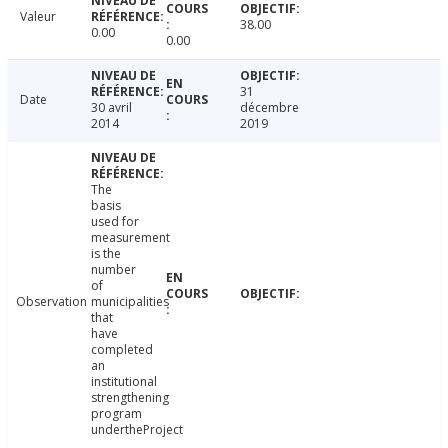
Valeur
38.00
0.00
0.00
31
Date
30 avril
décembre
2014
2019
The
basis
used for
measurement
is the
number
of
Observation
municipalities
that
have
completed
an
institutional
strengthening
program
undertheProject