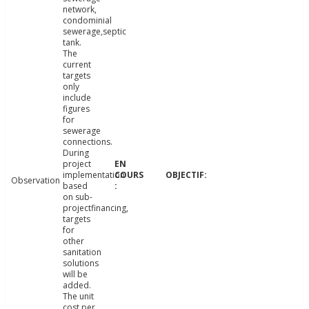
network,
condominial
sewerage,septic
tank.
The
current
targets
only
include
figures
for
sewerage
connections.
During
project
implementation
Observation
based
on sub-
projectfinancing,
targets
for
other
sanitation
solutions
will be
added.
The unit
cost per