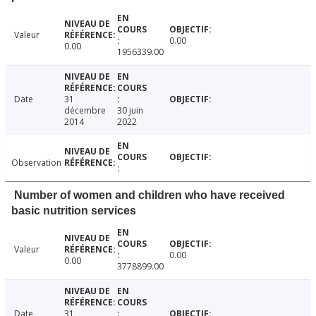
Valeur
0.00
0.00
1956339.00
Date
31
décembre
30 juin
2014
2022
Observation
Number of women and children who have received
basic nutrition services
Valeur
0.00
0.00
3778899.00
Date
31