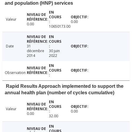
and population (HNP) services
Valeur
0.00
0.00
10650173.00
Date
31
décembre
30 juin
2014
2022
Observation
Rapid Results Approach implemented to support the
annual health plan (number of cycles cumulative)
Valeur
0.00
0.00
32.00