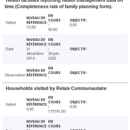
Health facilities reporting health management data on
time (Completeness rate of family planning form).
Valeur
0.00
72.00
93.80
Date
31
décembre
30 juin
2014
2022
Observation
Households visited by Relais Communautaire
Valeur
0.00
0.00
175791.00