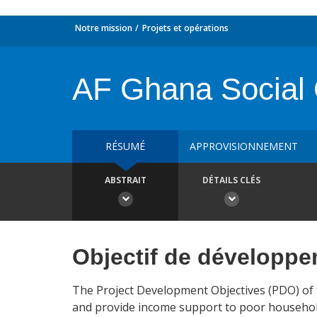
Notre mission
Projets et opérations
AF Ghana Social O
RÉSUMÉ
APPROVISIONNEMENT
ABSTRAIT
DÉTAILS CLÉS
Objectif de développ
The Project Development Objectives (PDO) of t
and provide income support to poor household