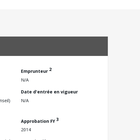
2
Emprunteur
N/A
Date d'entrée en vigueur
nseil)
N/A
3
Approbation FY
2014