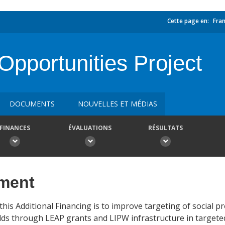
Cette page en:
Fran
pportunities Project
DOCUMENTS
NOUVELLES ET MÉDIAS
FINANCES
ÉVALUATIONS
RÉSULTATS
ement
his Additional Financing is to improve targeting of social 
s through LEAP grants and LIPW infrastructure in targeted 