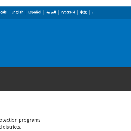
çais
English
Español
العربية
Русский
中文
protection programs
districts.