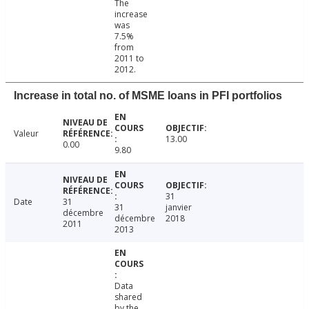
The
increase
was
7.5%
from
2011 to
2012.
Increase in total no. of MSME loans in PFI portfolios
Valeur
13.00
0.00
9.80
31
Date
31
31
janvier
décembre
décembre
2018
2011
2013
Data
shared
by the