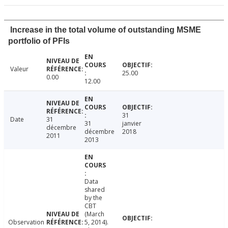
Increase in the total volume of outstanding MSME
portfolio of PFIs
Valeur
25.00
0.00
12.00
31
Date
31
31
janvier
décembre
décembre
2018
2011
2013
Data
shared
by the
CBT
(March
Observation
5, 2014).