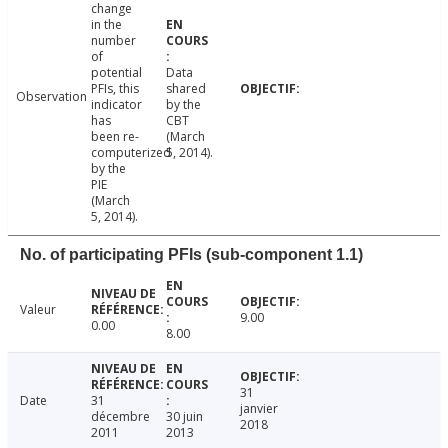
change
in the
number
of
potential
Data
PFIs, this
shared
Observation
indicator
by the
has
CBT
been re-
(March
computerized
5, 2014).
by the
PIE
(March
5, 2014).
No. of participating PFIs (sub-component 1.1)
Valeur
9.00
0.00
8.00
31
Date
31
janvier
décembre
30 juin
2018
2011
2013