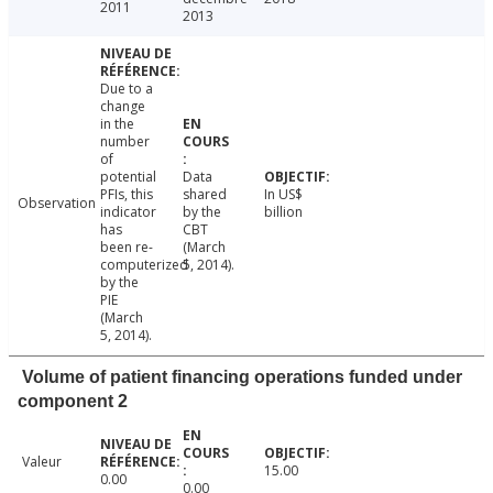
2011
2013
Due to a
change
in the
number
of
potential
Data
PFIs, this
shared
In US$
Observation
indicator
by the
billion
has
CBT
been re-
(March
computerized
5, 2014).
by the
PIE
(March
5, 2014).
Volume of patient financing operations funded under
component 2
Valeur
15.00
0.00
0.00