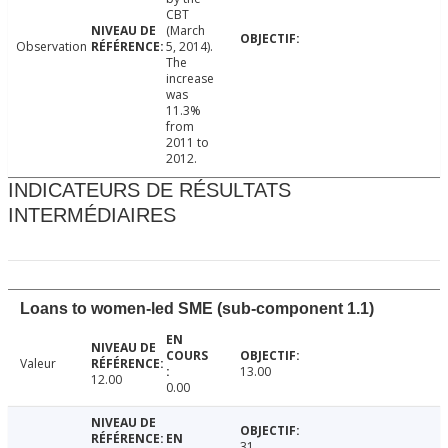
CBT
(March
Observation
5, 2014).
The
increase
was
11.3%
from
2011 to
2012.
INDICATEURS DE RÉSULTATS
INTERMÉDIAIRES
Loans to women-led SME (sub-component 1.1)
Valeur
13.00
12.00
0.00
31