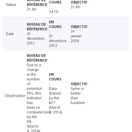
Valeur
21.60
21.60
24.10
31
Date
31
31
janvier
décembre
décembre
2018
2011
2013
Due to a
change
in the
number
of
potential
Data
Same or
PFIs, this
shared
better
Observation
indicator
by the
than
has
BCT
baseline
been re-
(March
computerized
4, 2014)
by the
PIE
(March
4, 2014).