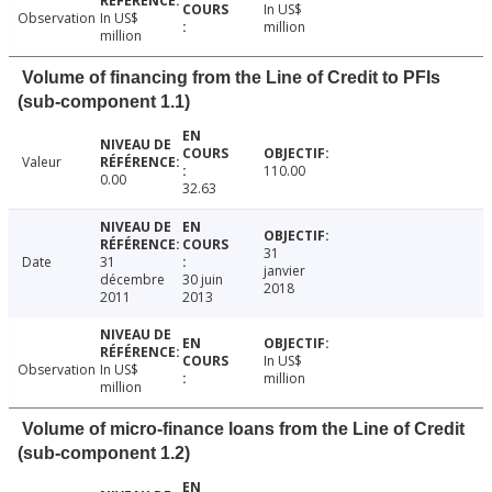
In US$
Observation
In US$
million
million
Volume of financing from the Line of Credit to PFIs
(sub-component 1.1)
Valeur
110.00
0.00
32.63
31
Date
31
janvier
décembre
30 juin
2018
2011
2013
In US$
Observation
In US$
million
million
Volume of micro-finance loans from the Line of Credit
(sub-component 1.2)