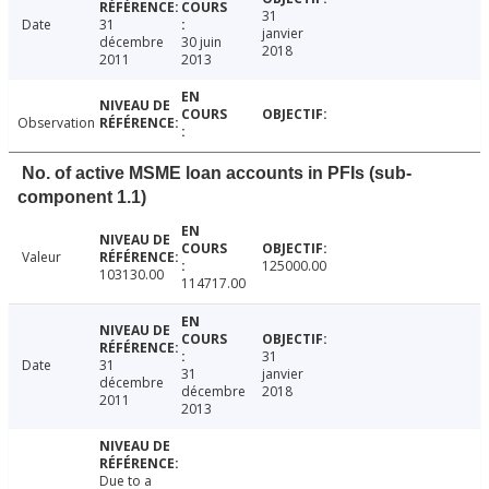
31
Date
31
janvier
décembre
30 juin
2018
2011
2013
Observation
No. of active MSME loan accounts in PFIs (sub-
component 1.1)
Valeur
125000.00
103130.00
114717.00
31
Date
31
31
janvier
décembre
décembre
2018
2011
2013
Due to a