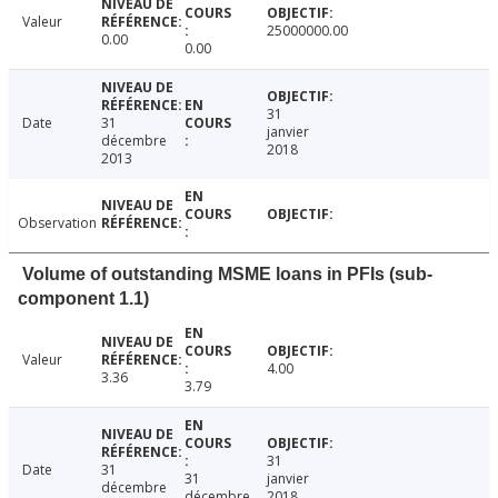
Valeur
25000000.00
0.00
0.00
31
Date
31
janvier
décembre
2018
2013
Observation
Volume of outstanding MSME loans in PFIs (sub-
component 1.1)
Valeur
4.00
3.36
3.79
31
Date
31
31
janvier
décembre
décembre
2018