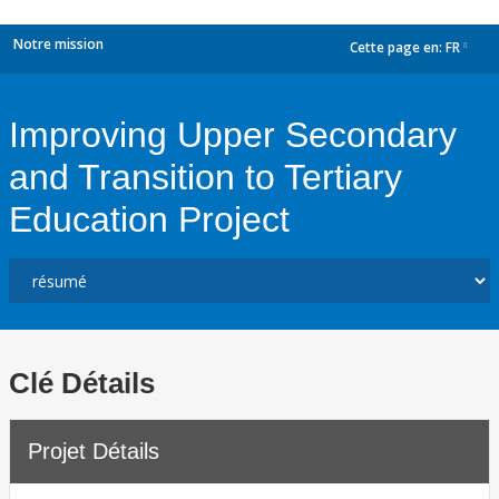
Notre mission
Cette page en:
FR
dropdown
Improving Upper Secondary
and Transition to Tertiary
Education Project
Clé Détails
Projet Détails