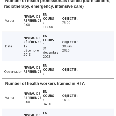
Number of health professionals trained (burn centers,
radiotherapy, emergency, intensive care)
Valeur
75.00
0.00
117.00
Date
19
30 juin
31
décembre
2026
décembre
2013
2023
Observation
Number of health workers trained in HTA
Valeur
18.00
0.00
34.00