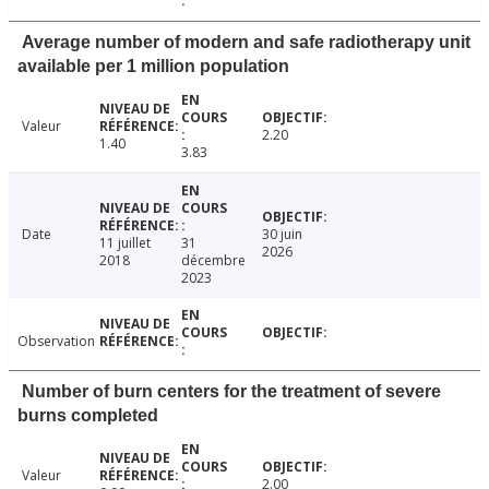
Average number of modern and safe radiotherapy unit
available per 1 million population
Valeur
2.20
1.40
3.83
Date
30 juin
11 juillet
31
2026
2018
décembre
2023
Observation
Number of burn centers for the treatment of severe
burns completed
Valeur
2.00