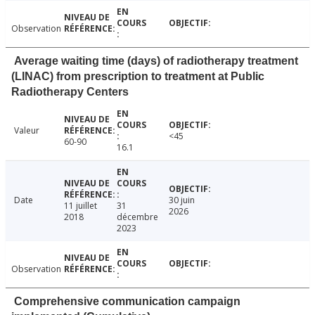
Observation
Average waiting time (days) of radiotherapy treatment
(LINAC) from prescription to treatment at Public
Radiotherapy Centers
Valeur
<45
60-90
16.1
Date
30 juin
11 juillet
31
2026
2018
décembre
2023
Observation
Comprehensive communication campaign