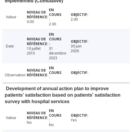
implemented (Cumulative)
Valeur
2.00
0.00
2.00
Date
30 juin
10 juillet
31
2026
2015
décembre
2023
Observation
Development of annual action plan to improve
patients' satisfaction based on patients' satisfaction
survey with hospital services
Valeur
Yes
No
No