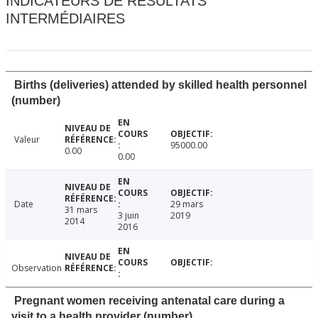
INDICATEURS DE RÉSULTATS
INTERMÉDIAIRES
Births (deliveries) attended by skilled health personnel
(number)
Valeur
95000.00
0.00
0.00
Date
29 mars
31 mars
3 juin
2019
2014
2016
Observation
Pregnant women receiving antenatal care during a
visit to a health provider (number)