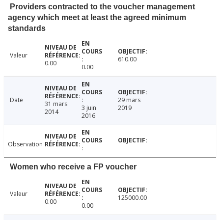
Providers contracted to the voucher management
agency which meet at least the agreed minimum
standards
Valeur
610.00
0.00
0.00
Date
29 mars
31 mars
3 juin
2019
2014
2016
Observation
Women who receive a FP voucher
Valeur
125000.00
0.00
0.00