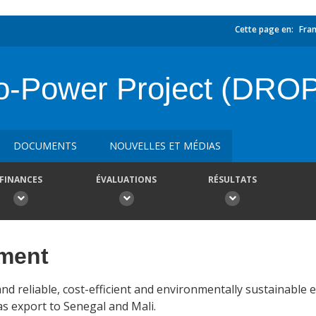
Cette page en:
Fran
-Power Project (DRO
DOCUMENTS
NOUVELLES ET MÉDIAS
FINANCES
ÉVALUATIONS
RÉSULTATS
ement
d reliable, cost-efficient and environmentally sustainable el
s export to Senegal and Mali.