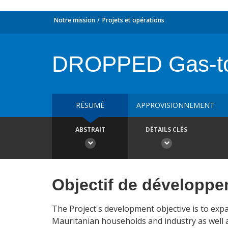
Notre mission
Projets et opérations
DROPPED Gas-to
RÉSUMÉ
APPROVISIONNEMENT
ABSTRAIT
DÉTAILS CLÉS
Objectif de développ
The Project's development objective is to expan
Mauritanian households and industry as well a