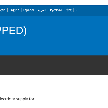
çais
English
Español
العربية
Русский
中文
PPED)
ectricity supply for