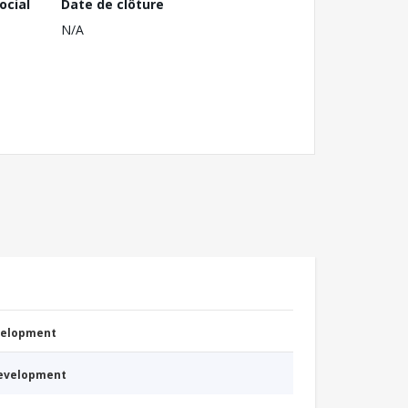
ocial
Date de clôture
N/A
evelopment
Development