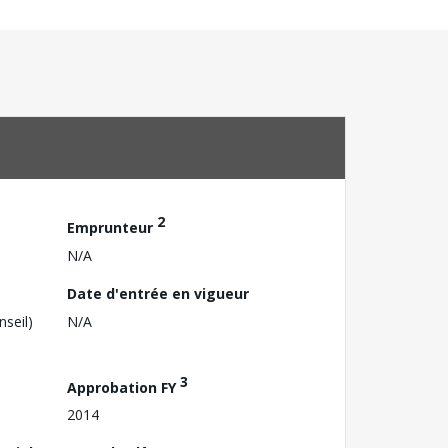
2
Emprunteur
N/A
Date d'entrée en vigueur
nseil)
N/A
3
Approbation FY
2014