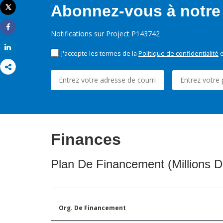
Abonnez-vous à notre 
Tweet
Imprimer
Notifications sur Project P143742
Share
Share
J'accepte les termes de la
Politique de confidentialité
e
Finances
Plan De Financement (Millions D
Org. De Financement