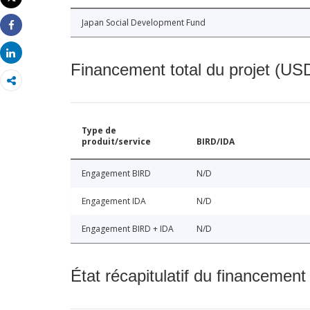
Imprimer
Japan Social Development Fund
Share
Share
Financement total du projet (USD
Type de
produit/service
BIRD/IDA
Engagement BIRD
N/D
Engagement IDA
N/D
Engagement BIRD + IDA
N/D
État récapitulatif du financement