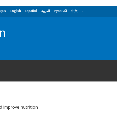
çais
English
Español
العربية
Русский
中文
on
nd improve nutrition