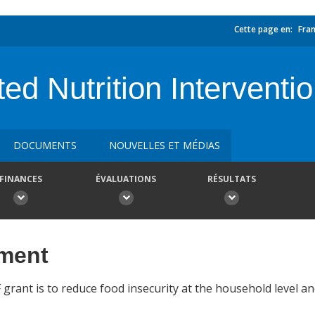
Cette page en:
Fran
d Nutrition Interventi
DOCUMENTS
NOUVELLES ET MÉDIAS
FINANCES
ÉVALUATIONS
RÉSULTATS
ement
grant is to reduce food insecurity at the household level a