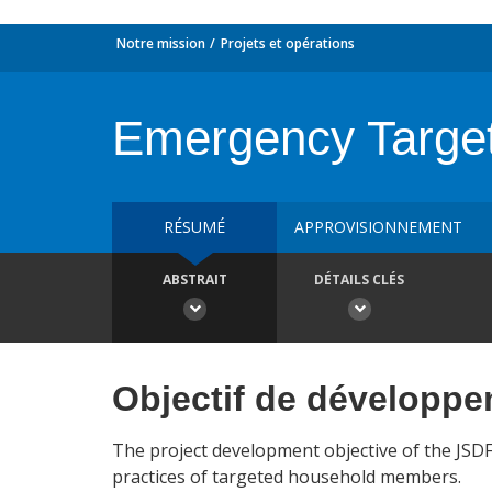
Notre mission
Projets et opérations
Emergency Targete
RÉSUMÉ
APPROVISIONNEMENT
ABSTRAIT
DÉTAILS CLÉS
Objectif de développ
The project development objective of the JSDF 
practices of targeted household members.