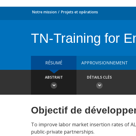
Notre mission
Projets et opérations
TN-Training for 
RÉSUMÉ
APPROVISIONNEMENT
ABSTRAIT
DÉTAILS CLÉS
Objectif de développ
To improve labor market insertion rates of A
public-private partnerships.