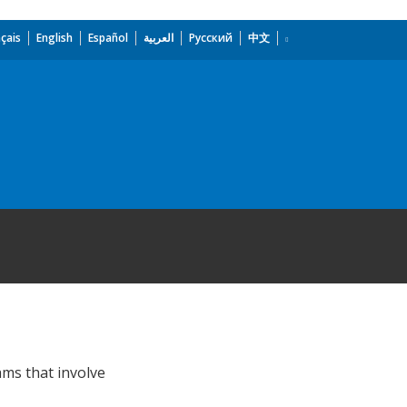
çais
English
Español
العربية
Русский
中文
ms that involve