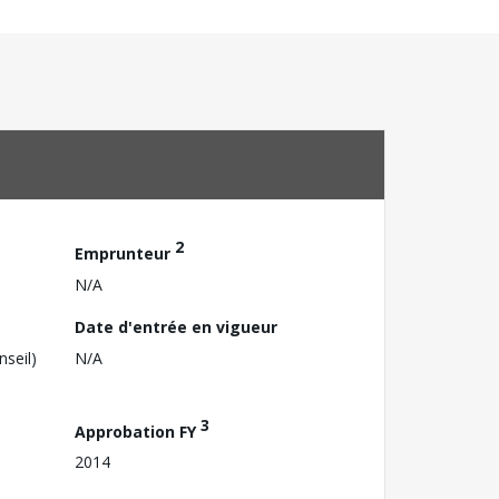
2
Emprunteur
N/A
Date d'entrée en vigueur
nseil)
N/A
3
Approbation FY
2014