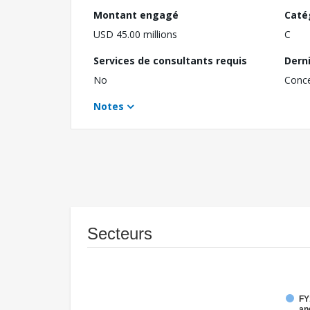
Montant engagé
Caté
USD 45.00 millions
C
Services de consultants requis
Dern
No
Conc
Notes
Secteurs
FY
an