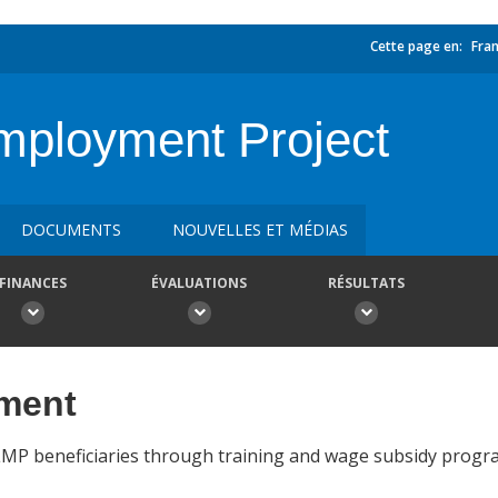
Cette page en:
Fran
Employment Project
DOCUMENTS
NOUVELLES ET MÉDIAS
FINANCES
ÉVALUATIONS
RÉSULTATS
ement
LMP beneficiaries through training and wage subsidy progra