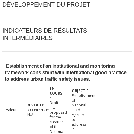
DÉVELOPPEMENT DU PROJET
INDICATEURS DE RÉSULTATS
INTERMÉDIAIRES
Establishment of an institutional and monitoring
framework consistent with international good practice
to address urban traffic safety issues.
Establishment
of
Draft
National
law
Valeur
Lead
proposed
N/A
Agency
for the
to
creation
address
of the
R
Nationa