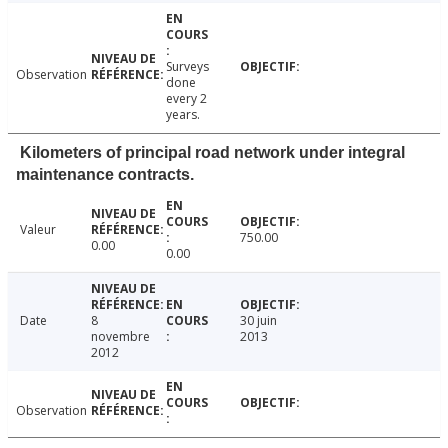
Surveys
Observation
done
every 2
years.
Kilometers of principal road network under integral
maintenance contracts.
Valeur
750.00
0.00
0.00
Date
8
30 juin
novembre
2013
2012
Observation