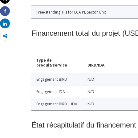
Imprimer
Free-standing TFs for ECA PE Sector Unit
Share
Share
Financement total du projet (USD
Type de
produit/service
BIRD/IDA
Engagement BIRD
N/D
Engagement IDA
N/D
Engagement BIRD + IDA
N/D
État récapitulatif du financement