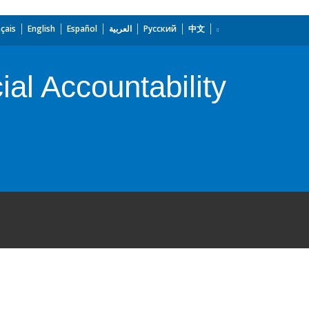
çais
English
Español
العربية
Русский
中文
ial Accountability