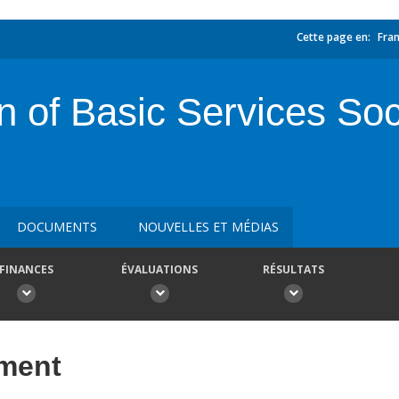
Cette page en:
Fran
n of Basic Services Soc
DOCUMENTS
NOUVELLES ET MÉDIAS
FINANCES
ÉVALUATIONS
RÉSULTATS
ement