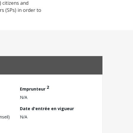
 citizens and
rs (SPs) in order to
2
Emprunteur
N/A
Date d'entrée en vigueur
nseil)
N/A