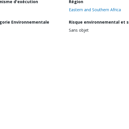
nisme d'exécution
Région
Eastern and Southern Africa
gorie Environnementale
Risque environnemental et s
Sans objet
nt Projects
Date de dernière mise à jour
891
17 janvier 2024
Thèmes
FY17 - Social Developme