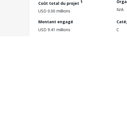
1
Orga
Coût total du projet
N/A
USD 0.00 millions
Montant engagé
Caté
USD 9.41 millions
C
Dernière étape atteinte
Pare
Board Approved
P128
Notes
Secteurs