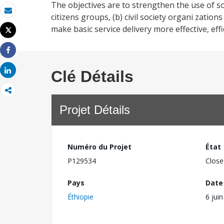
The objectives are to strengthen the use of so
citizens groups, (b) civil society organi zations
Email
make basic service delivery more effective, eff
Tweet
Imprimer
Share
Share
Clé Détails
Projet Détails
Numéro du Projet
État
P129534
Close
Pays
Date
Éthiopie
6 jui