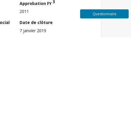
3
Approbation FY
2011
Questionnaire
ocial
Date de clôture
7 janvier 2019
nt and Protection