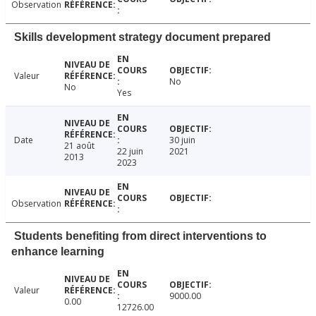
Observation
Skills development strategy document prepared
Valeur
No
No
Yes
Date
30 juin
21 août
22 juin
2021
2013
2023
Observation
Students benefiting from direct interventions to
enhance learning
Valeur
9000.00
0.00
12726.00