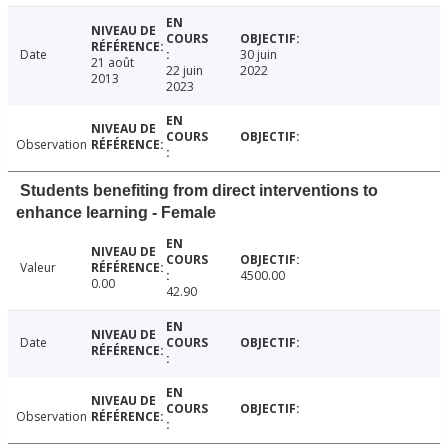
Date
30 juin
21 août
22 juin
2022
2013
2023
Observation
Students benefiting from direct interventions to
enhance learning - Female
Valeur
4500.00
0.00
42.90
Date
Observation