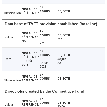
Observation
Data base of TVET provision established (baseline)
Valeur
Yes
No
Yes
Date
30 juin
21 août
22 juin
2021
2013
2023
Observation
Direct jobs created by the Competitive Fund
Valeur
80.00