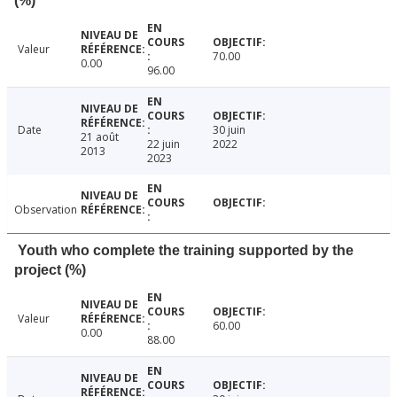
(%)
Valeur
70.00
0.00
96.00
Date
30 juin
21 août
22 juin
2022
2013
2023
Observation
Youth who complete the training supported by the
project (%)
Valeur
60.00
0.00
88.00