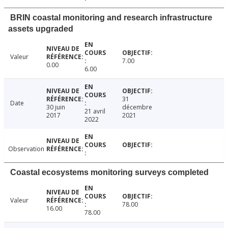
BRIN coastal monitoring and research infrastructure
assets upgraded
Valeur
7.00
0.00
6.00
31
Date
30 juin
décembre
21 avril
2017
2021
2022
Observation
Coastal ecosystems monitoring surveys completed
Valeur
78.00
16.00
78.00