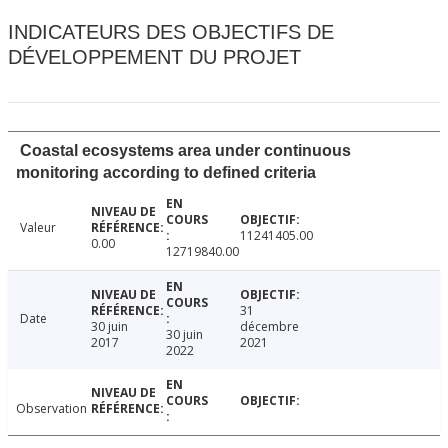
INDICATEURS DES OBJECTIFS DE
DÉVELOPPEMENT DU PROJET
Coastal ecosystems area under continuous
monitoring according to defined criteria
Valeur
11241405.00
0.00
12719840.00
31
Date
30 juin
décembre
30 juin
2017
2021
2022
Observation