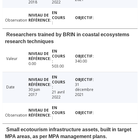
2018
2022
Observation
Researchers trained by BRIN in coastal ecosystems
research techniques
Valeur
340.00
0.00
503.00
31
Date
30 juin
décembre
21 avril
2017
2021
2022
Observation
Small ecotourism infrastructure assets, built in target
MPA areas, as per MPA management plans.