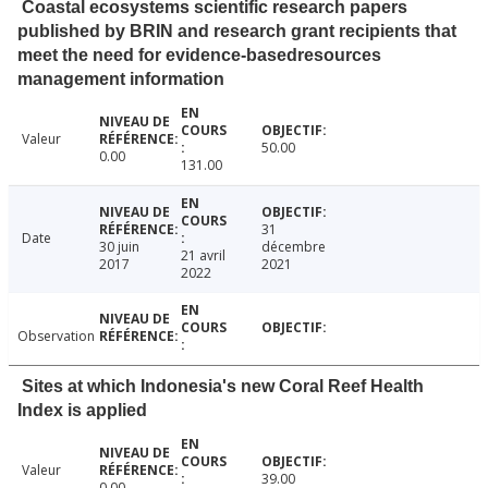
Coastal ecosystems scientific research papers
published by BRIN and research grant recipients that
meet the need for evidence-basedresources
management information
Valeur
50.00
0.00
131.00
31
Date
30 juin
décembre
21 avril
2017
2021
2022
Observation
Sites at which Indonesia's new Coral Reef Health
Index is applied
Valeur
39.00
0.00