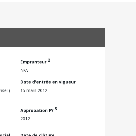
2
Emprunteur
N/A
Date d'entrée en vigueur
nseil)
15 mars 2012
3
Approbation FY
2012
ocial
Date de clôture