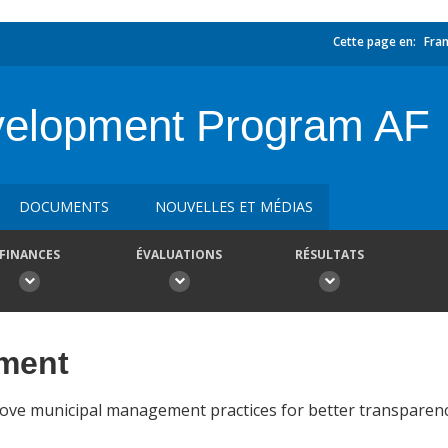
Cette page en:
Fran
velopment Program AF
DOCUMENTS
NOUVELLES ET MÉDIAS
FINANCES
ÉVALUATIONS
RÉSULTATS
ement
prove municipal management practices for better transparenc