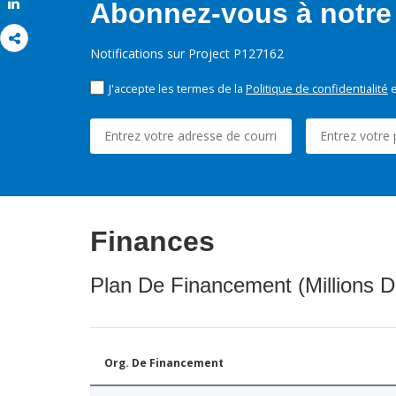
Share
Abonnez-vous à notre 
Notifications sur Project P127162
J'accepte les termes de la
Politique de confidentialité
e
Finances
Plan De Financement (Millions D
Org. De Financement