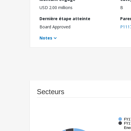
USD 2.00 millions
B
Dernière étape atteinte
Pare
Board Approved
P111
Notes
Secteurs
FY1
FY17
Ene