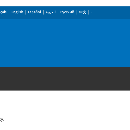
çais
English
Español
العربية
Русский
中文
y.