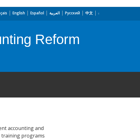
çais
English
Español
العربية
Русский
中文
unting Reform
ment accounting and
y training programs