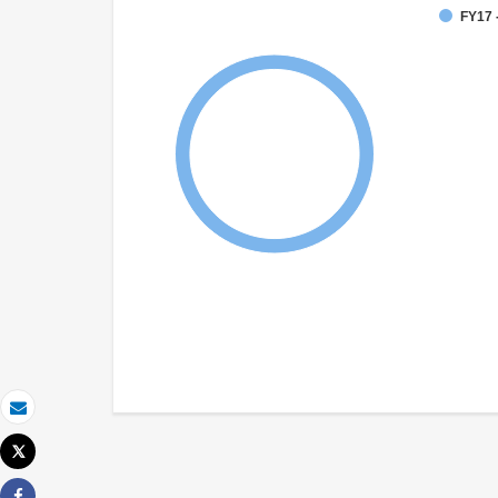
FY17 
Email
Tweet
Imprimer