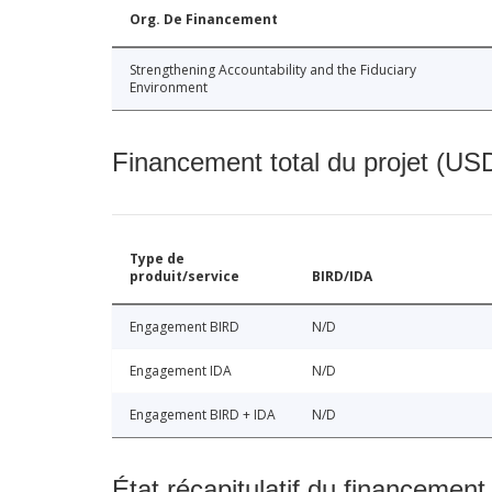
Org. De Financement
Strengthening Accountability and the Fiduciary
Environment
Financement total du projet (USD
Type de
produit/service
BIRD/IDA
Engagement BIRD
N/D
Engagement IDA
N/D
Engagement BIRD + IDA
N/D
État récapitulatif du financement