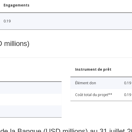
Engagements
0.19
 millions)
Instrument de prêt
Élément don
0.19
Coût total du projet**
0.19
 de la Banque (USD millions) au 31 juillet 