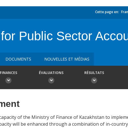
Cette page en:
Fran
 for Public Sector Acco
DOCUMENTS
NOUVELLES ET MÉDIAS
FINANCES
ÉVALUATIONS
RÉSULTATS
ement
capacity of the Ministry of Finance of Kazakhstan to imple
apacity will be enhanced through a combination of in-countr