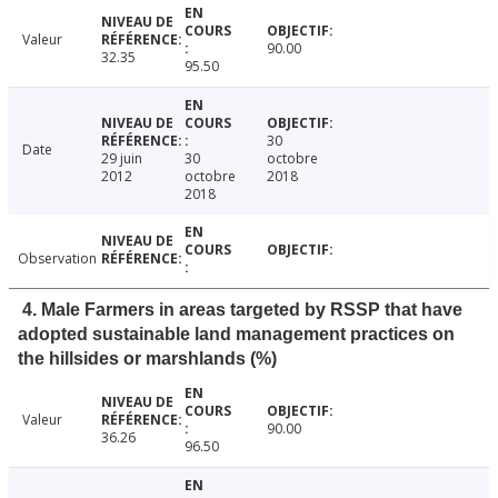
Valeur
90.00
32.35
95.50
30
Date
29 juin
30
octobre
2012
octobre
2018
2018
Observation
4. Male Farmers in areas targeted by RSSP that have
adopted sustainable land management practices on
the hillsides or marshlands (%)
Valeur
90.00
36.26
96.50