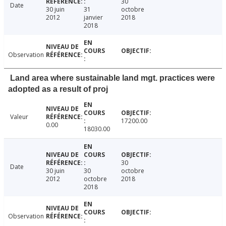
30
Date
30 juin
31
octobre
2012
janvier
2018
2018
Observation
Land area where sustainable land mgt. practices were
adopted as a result of proj
Valeur
17200.00
0.00
18030.00
30
Date
30 juin
30
octobre
2012
octobre
2018
2018
Observation