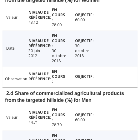
from the targeted hillside (%) for Women
Valeur
60.00
43.12
78.00
30
Date
30 juin
30
octobre
2012
octobre
2018
2018
Observation
2.d Share of commercialized agricultural products
from the targeted hillside (%) for Men
Valeur
60.00
44.71
78.70