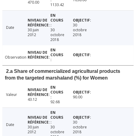
470.00
1133.42
30
Date
30 juin
30
octobre
2012
octobre
2018
2018
Observation
2.a Share of commercialized agricultural products
from the targeted marshaland (%) for Women
Valeur
90.00
43.12
92.68
30
Date
30 juin
30
octobre
2012
octobre
2018