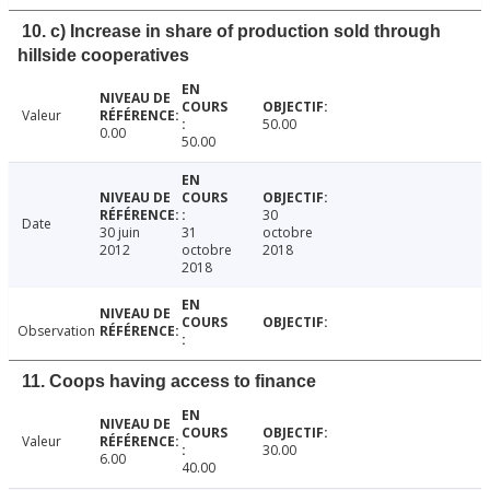
10. c) Increase in share of production sold through
hillside cooperatives
Valeur
50.00
0.00
50.00
30
Date
30 juin
31
octobre
2012
octobre
2018
2018
Observation
11. Coops having access to finance
Valeur
30.00
6.00
40.00