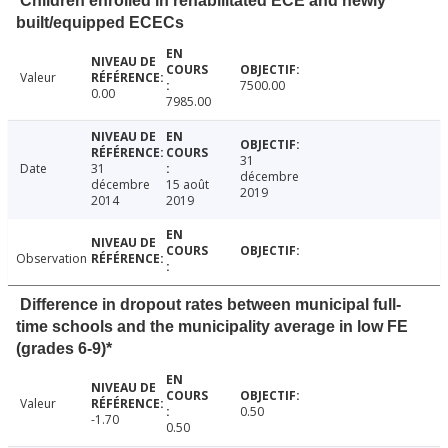
Children enrolled in rehabilitated ECE and newly
built/equipped ECECs
Valeur
7500.00
0.00
7985.00
31
Date
31
décembre
décembre
15 août
2019
2014
2019
Observation
Difference in dropout rates between municipal full-
time schools and the municipality average in low FE
(grades 6-9)*
Valeur
0.50
-1.70
0.50