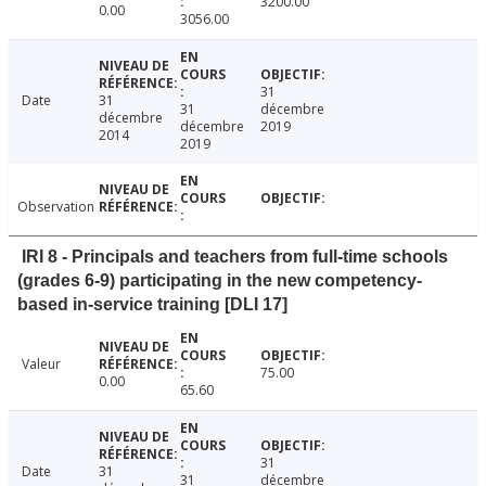
3200.00
0.00
3056.00
31
Date
31
31
décembre
décembre
décembre
2019
2014
2019
Observation
IRI 8 - Principals and teachers from full-time schools
(grades 6-9) participating in the new competency-
based in-service training [DLI 17]
Valeur
75.00
0.00
65.60
31
Date
31
31
décembre