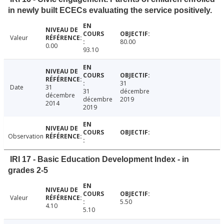
in newly built ECECs evaluating the service positively.
Valeur
80.00
0.00
93.10
31
Date
31
31
décembre
décembre
décembre
2019
2014
2019
Observation
IRI 17 - Basic Education Development Index - in
grades 2-5
Valeur
5.50
4.10
5.10