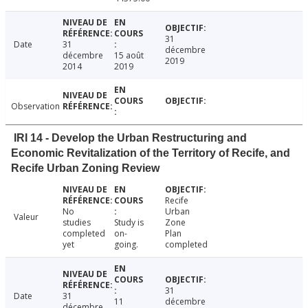
31
Date
31
décembre
décembre
15 août
2019
2014
2019
Observation
IRI 14 - Develop the Urban Restructuring and
Economic Revitalization of the Territory of Recife, and
Recife Urban Zoning Review
Recife
No
Urban
Valeur
studies
Study is
Zone
completed
on-
Plan
yet
going.
completed
31
Date
31
11
décembre
décembre