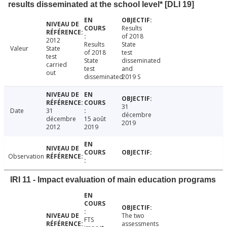
results disseminated at the school level* [DLI 19]
Results
of 2018
2012
Results
State
Valeur
State
of 2018
test
test
State
disseminated
carried
test
and
out
disseminated
2019 S
31
Date
31
décembre
décembre
15 août
2019
2012
2019
Observation
IRI 11 - Impact evaluation of main education programs
The two
FTS
assessments