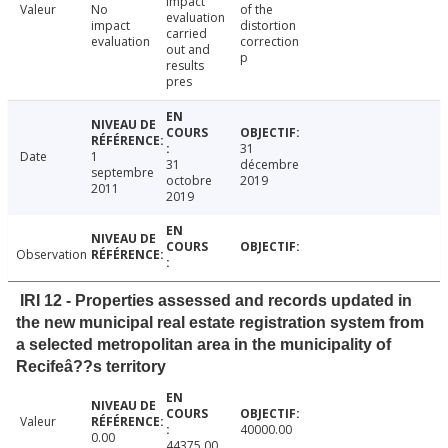
impact
Valeur
No
of the
evaluation
impact
distortion
carried
evaluation
correction
out and
p
results
pres
31
Date
1
31
décembre
septembre
octobre
2019
2011
2019
Observation
IRI 12 - Properties assessed and records updated in
the new municipal real estate registration system from
a selected metropolitan area in the municipality of
Recifeâ??s territory
Valeur
40000.00
0.00
44375.00