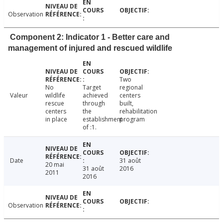
Observation
Component 2: Indicator 1 - Better care and
management of injured and rescued wildlife
Two
No
Target
regional
Valeur
wildlife
achieved
centers
rescue
through
built,
centers
the
rehabilitation
in place
establishment
program
of :1.
Date
31 août
20 mai
31 août
2016
2011
2016
Observation