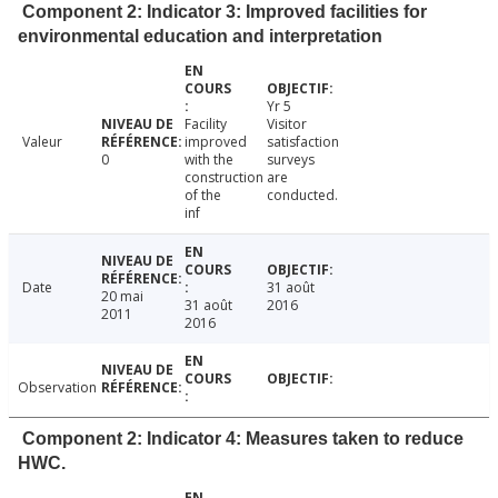
Component 2: Indicator 3: Improved facilities for
environmental education and interpretation
Yr 5
Facility
Visitor
Valeur
improved
satisfaction
0
with the
surveys
construction
are
of the
conducted.
inf
Date
31 août
20 mai
31 août
2016
2011
2016
Observation
Component 2: Indicator 4: Measures taken to reduce
HWC.