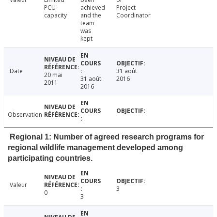
PCU
achieved
Project
capacity
and the
Coordinator
team
was
kept
Date
31 août
20 mai
31 août
2016
2011
2016
Observation
Regional 1: Number of agreed research programs for
regional wildlife management developed among
participating countries.
Valeur
3
0
3