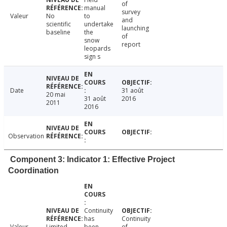
of
manual
survey
Valeur
No
to
and
scientific
undertake
launching
baseline
the
of
snow
report
leopards
sign s
Date
31 août
20 mai
31 août
2016
2011
2016
Observation
Component 3: Indicator 1: Effective Project
Coordination
Continuity
has
Continuity
Valeur
Limited
been
of