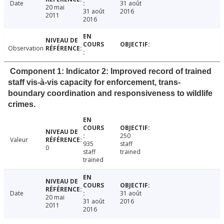
Date
31 août
20 mai
31 août
2016
2011
2016
Observation
Component 1: Indicator 2: Improved record of trained
staff vis-à-vis capacity for enforcement, trans-
boundary coordination and responsiveness to wildlife
crimes.
250
Valeur
935
staff
0
staff
trained
trained
Date
31 août
20 mai
31 août
2016
2011
2016