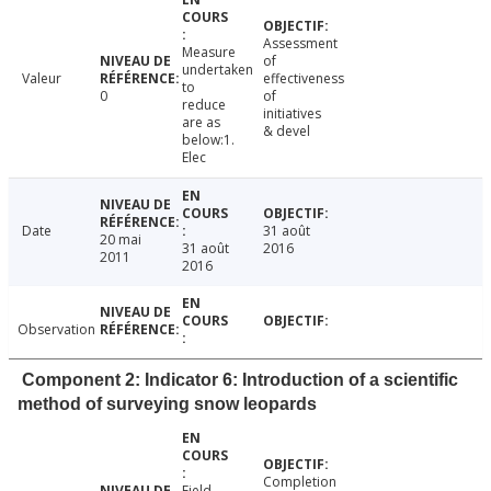
Assessment
Measure
of
undertaken
Valeur
effectiveness
to
0
of
reduce
initiatives
are as
& devel
below:1.
Elec
Date
31 août
20 mai
31 août
2016
2011
2016
Observation
Component 2: Indicator 6: Introduction of a scientific
method of surveying snow leopards
Completion
Field