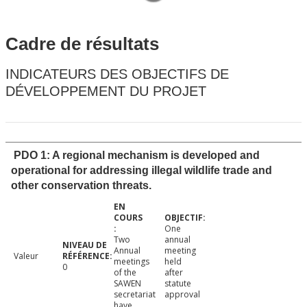
Cadre de résultats
INDICATEURS DES OBJECTIFS DE
DÉVELOPPEMENT DU PROJET
PDO 1: A regional mechanism is developed and
operational for addressing illegal wildlife trade and
other conservation threats.
One
Two
annual
Annual
meeting
Valeur
meetings
held
0
of the
after
SAWEN
statute
secretariat
approval
have