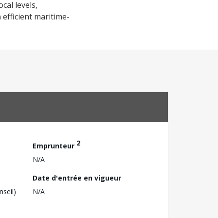
cal levels,
efficient maritime-
2
Emprunteur
N/A
Date d'entrée en vigueur
nseil)
N/A