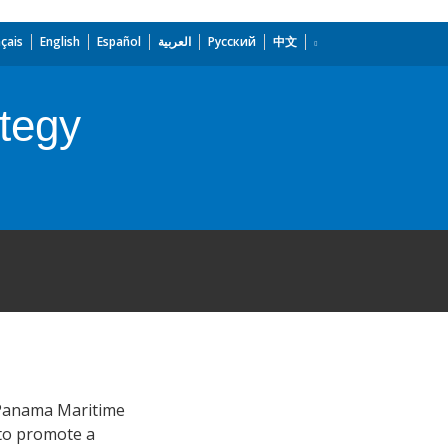
çais
English
Español
العربية
Русский
中文
tegy
, Panama Maritime
 to promote a