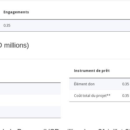
Engagements
0.35
 millions)
Instrument de prêt
Élément don
0.35
Coût total du projet**
0.35