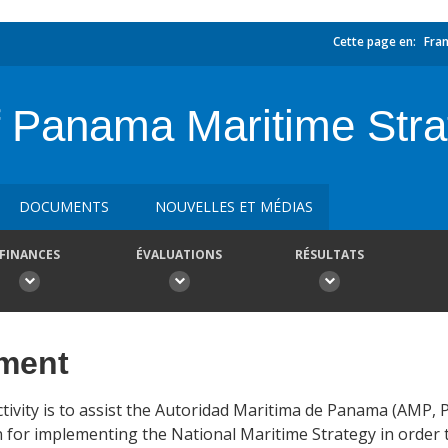
Cette page en:
Fran
f Panama Maritime Stra
DOCUMENTS
NOUVELLES ET MÉDIAS
FINANCES
ÉVALUATIONS
RÉSULTATS
ement
tivity is to assist the Autoridad Maritima de Panama (AMP
an for implementing the National Maritime Strategy in order