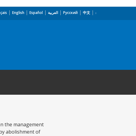
çais
English
Español
العربية
Русский
中文
 in the management
 by abolishment of