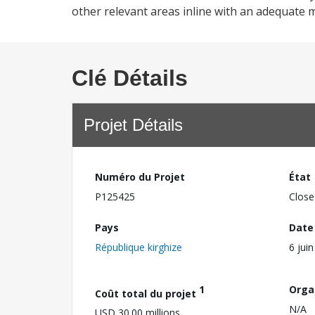
other relevant areas inline with an adequate
Clé Détails
Projet Détails
Numéro du Projet
État
P125425
Close
Pays
Date
République kirghize
6 jui
1
Orga
Coût total du projet
N/A
USD 30.00 millions