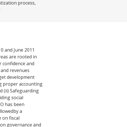
tization process,
10 and June 2011
eas are rooted in
or confidence and
s and revenues
dget development
ng proper accounting
d (ii) Safeguarding
iding social
SO has been
ollowedby a
 on fiscal
g on governance and