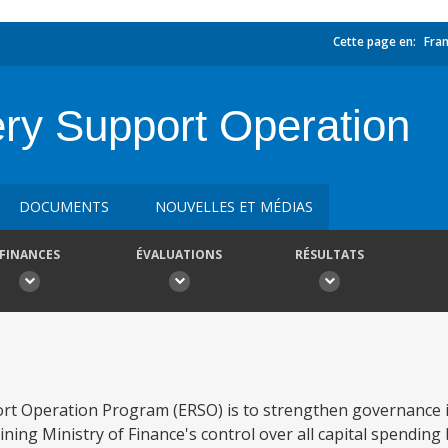
Cette page en:
Fran
y Support Operation
DOCUMENTS
NOUVELLES ET MÉDIAS
FINANCES
ÉVALUATIONS
RÉSULTATS
ort Operation Program (ERSO) is to strengthen governance
ning Ministry of Finance's control over all capital spending