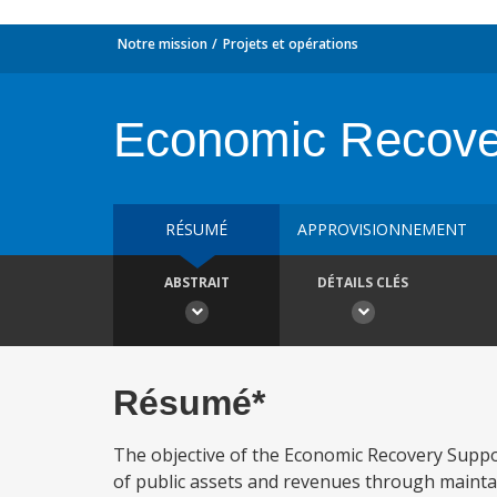
Notre mission
Projets et opérations
Economic Recover
RÉSUMÉ
APPROVISIONNEMENT
ABSTRAIT
DÉTAILS CLÉS
Résumé*
The objective of the Economic Recovery Supp
of public assets and revenues through maintai