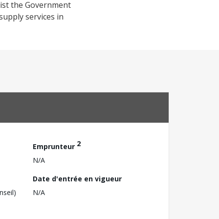
sist the Government
supply services in
2
Emprunteur
N/A
Date d'entrée en vigueur
nseil)
N/A