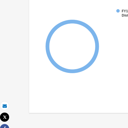
FY1
Dist
Email
Tweet
Imprimer