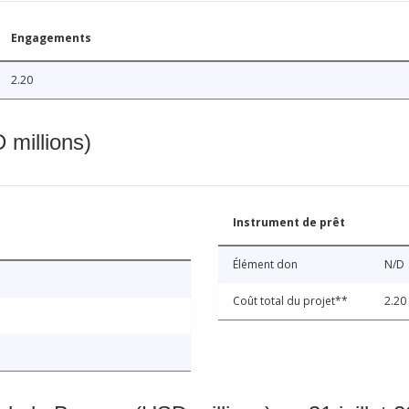
Engagements
2.20
 millions)
Instrument de prêt
Élément don
N/D
Coût total du projet**
2.20