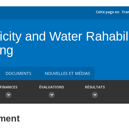
Cette page en:
Fran
city and Water Rahabilit
ing
DOCUMENTS
NOUVELLES ET MÉDIAS
FINANCES
ÉVALUATIONS
RÉSULTATS
ement