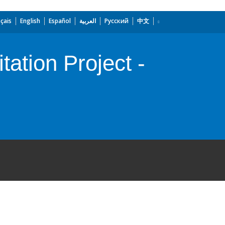
çais
English
Español
العربية
Русский
中文
ation Project -