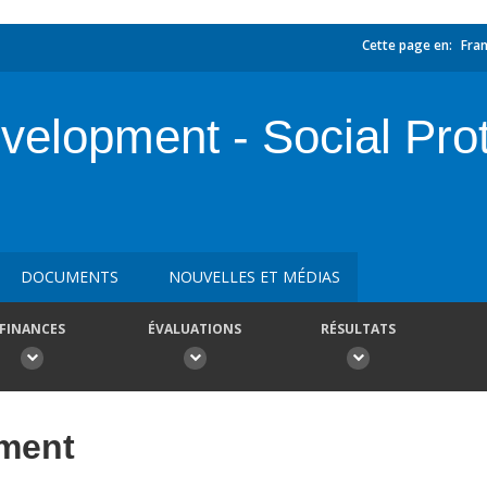
Cette page en:
Fran
lopment - Social Prote
DOCUMENTS
NOUVELLES ET MÉDIAS
FINANCES
ÉVALUATIONS
RÉSULTATS
ement