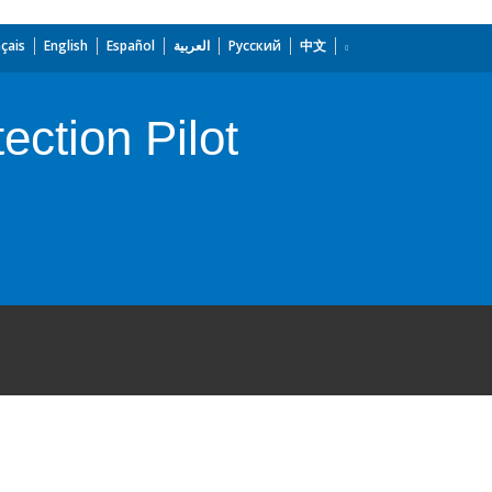
çais
English
Español
العربية
Русский
中文
ction Pilot