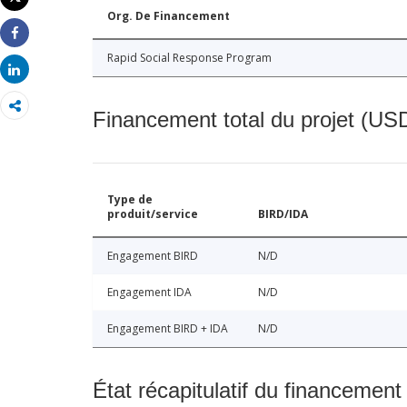
Imprimer
Org. De Financement
Share
Rapid Social Response Program
Share
Financement total du projet (USD
Type de
produit/service
BIRD/IDA
Engagement BIRD
N/D
Engagement IDA
N/D
Engagement BIRD + IDA
N/D
État récapitulatif du financement