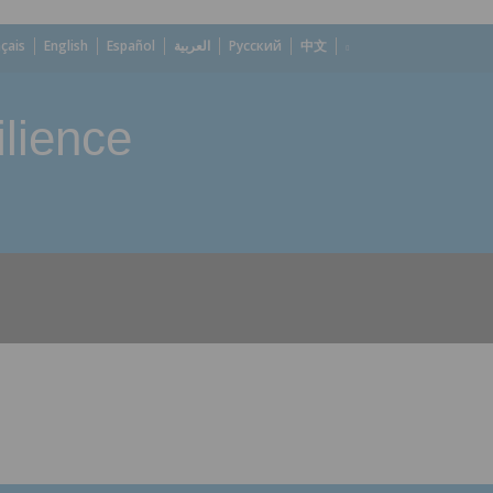
çais
English
Español
العربية
Русский
中文
lience