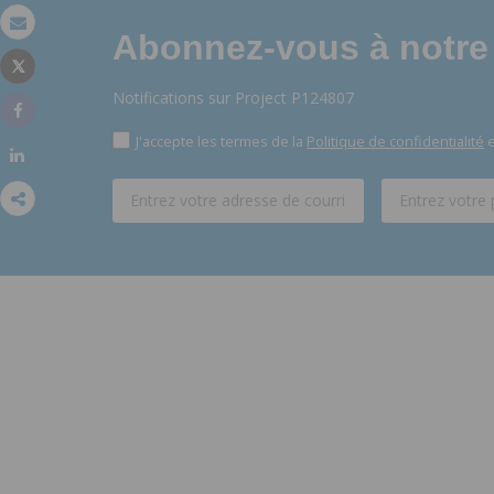
Abonnez-vous à notre 
Email
Tweet
Imprimer
Notifications sur Project P124807
Share
J'accepte les termes de la
Politique de confidentialité
e
Share