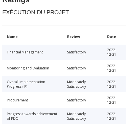
EXÉCUTION DU PROJET
Name
Review
Date
2022-
Financial Management
Satisfactory
12-21
2022-
Monitoring and Evaluation
Satisfactory
12-21
Overall Implementation
Moderately
2022-
Progress (IP)
Satisfactory
12-21
2022-
Procurement
Satisfactory
12-21
Progress towards achievement
Moderately
2022-
of PDO
Satisfactory
12-21