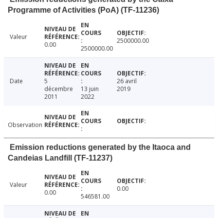
Programme of Activities (PoA) (TF-11236)
Valeur
2500000.00
0.00
2500000.00
Date
5
26 avril
décembre
13 juin
2019
2011
2022
Observation
Emission reductions generated by the Itaoca and
Candeias Landfill (TF-11237)
Valeur
0.00
0.00
546581.00