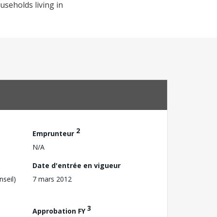
seholds living in
2
Emprunteur
N/A
Date d'entrée en vigueur
nseil)
7 mars 2012
3
Approbation FY