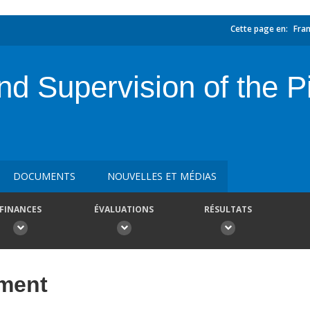
Cette page en:
Fran
d Supervision of the P
DOCUMENTS
NOUVELLES ET MÉDIAS
FINANCES
ÉVALUATIONS
RÉSULTATS
ement