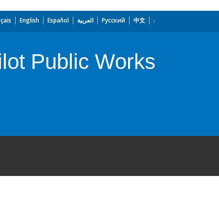
çais
English
Español
العربية
Русский
中文
ilot Public Works