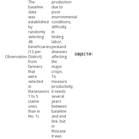
The
production
baseline
due to
data
poor
was
environmental
established
conditions,
by
difficulty
randomly
in
selecting
finding
48
labor,
beneficiaries
pestand
(12 per
diseases
Observation
District)
affecting
from
the
farmers
major
that
crops.
were
To
selected
measure
in
productivity,
thesessions
it needs
1 to 5
several
(same
years
ones
between
than in
baseline
No. 1).
and end
line, but
in
thiscase
it was