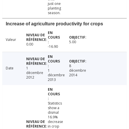
just one
planting
season.
Increase of agriculture productivity for crops
Valeur
5.00
0.00
-16.90
8
Date
1
1
décembre
décembre
décembre
2014
2012
2013
Statistics
show a
dismal
16.9%
decrease
in crop