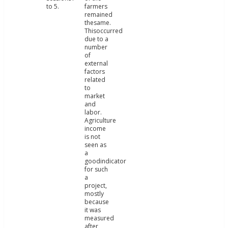
to 5.
farmers
remained
thesame.
Thisoccurred
due to a
number
of
external
factors
related
to
market
and
labor.
Agriculture
income
is not
seen as
a
goodindicator
for such
a
project,
mostly
because
it was
measured
after