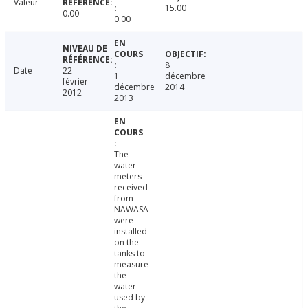
Valeur
15.00
0.00
0.00
8
Date
22
1
décembre
février
décembre
2014
2012
2013
The
water
meters
received
from
NAWASA
were
installed
on the
tanks to
measure
the
water
used by