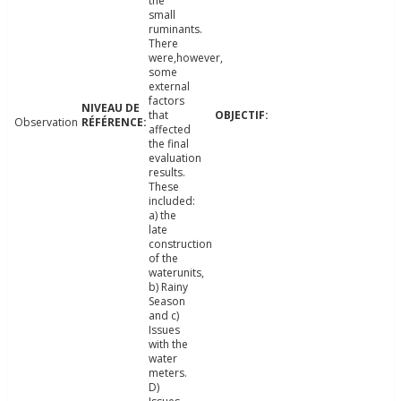
the
small
ruminants.
There
were,however,
some
external
factors
that
Observation
affected
the final
evaluation
results.
These
included:
a) the
late
construction
of the
waterunits,
b) Rainy
Season
and c)
Issues
with the
water
meters.
D)