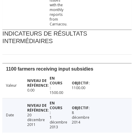
Issues
with the
monthly
reports
from
Carriacou.
INDICATEURS DE RÉSULTATS
INTERMÉDIAIRES
1100 farmers receiving input subsidies
Valeur
1100.00
0.00
1500.00
8
Date
20
1
décembre
décembre
décembre
2014
2011
2013