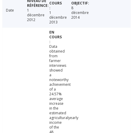
8
Date
1
1
décembre
décembre
décembre
2014
2012
2013
Data
obtained
from
farmer
interviews
showed
a
noteworthy
achievement
of a
24.57%
average
increase
in the
estimated
agriculturalyearly
income
of the
48