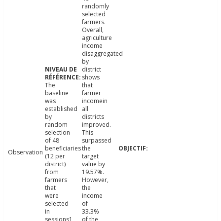
randomly
selected
farmers.
Overall,
agriculture
income
disaggregated
by
district
shows
The
that
baseline
farmer
was
incomein
established
all
by
districts
random
improved.
selection
This
of 48
surpassed
beneficiaries
the
Observation
(12 per
target
district)
value by
from
19.57%.
farmers
However,
that
the
were
income
selected
of
in
33.3%
sessions1
of the