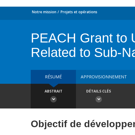
Notre mission
Projets et opérations
PEACH Grant to 
Related to Sub-N
RÉSUMÉ
APPROVISIONNEMENT
ABSTRAIT
DÉTAILS CLÉS
Objectif de développ