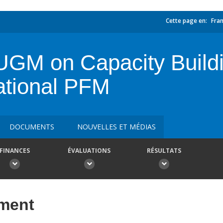
Cette page en:
Fran
UGM on Capacity Build
ational PFM
DOCUMENTS
NOUVELLES ET MÉDIAS
FINANCES
ÉVALUATIONS
RÉSULTATS
ement