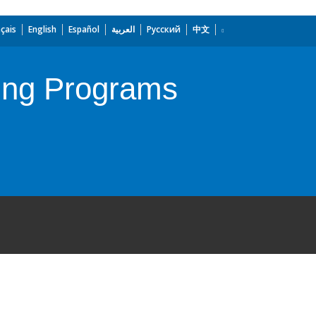
çais
English
Español
العربية
Русский
中文
ing Programs