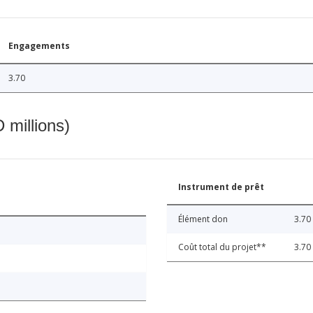
Engagements
3.70
 millions)
Instrument de prêt
Élément don
3.70
Coût total du projet**
3.70