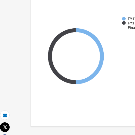
FY1
FY17
Fina
Email
Tweet
Imprimer