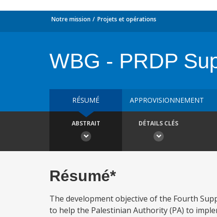
Notre mission
Projets et opérations
WBG - PRDP Supp
RÉSUMÉ
APPROVISIONNEMENT
ABSTRAIT
DÉTAILS CLÉS
Résumé*
The development objective of the Fourth Sup
to help the Palestinian Authority (PA) to impl