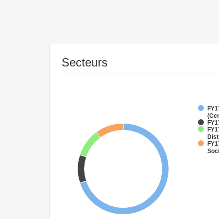
Secteurs
FY1
(Cen
FY1
FY1
Dist
FY17
Soci