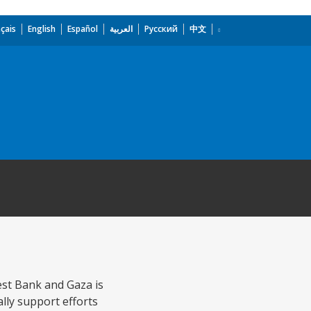
çais
English
Español
العربية
Русский
中文
st Bank and Gaza is
lly support efforts