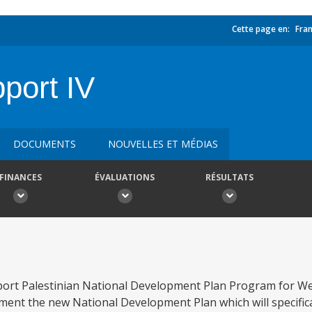
Cette page en:
Fran
ort IV
DOCUMENTS
NOUVELLES ET MÉDIAS
FINANCES
ÉVALUATIONS
RÉSULTATS
port Palestinian National Development Plan Program for We
ement the new National Development Plan which will specifica