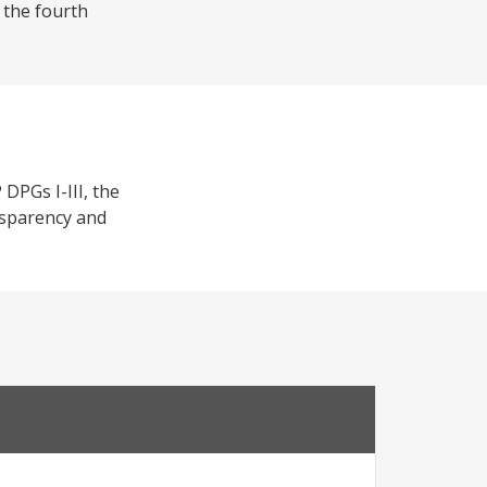
 the fourth
DPGs I-III, the
nsparency and