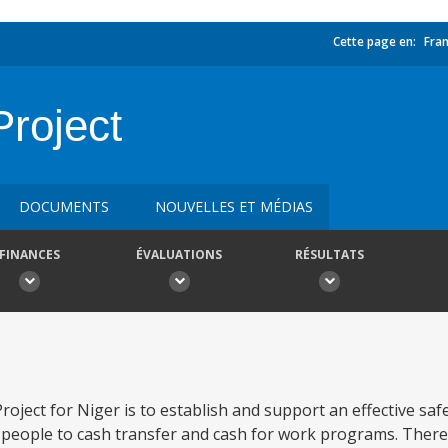
Cette page en:
Fran
Project
DOCUMENTS
NOUVELLES ET MÉDIAS
FINANCES
ÉVALUATIONS
RÉSULTATS
oject for Niger is to establish and support an effective sa
e people to cash transfer and cash for work programs. There