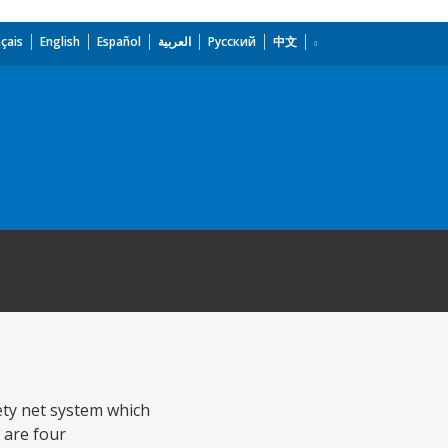
çais
English
Español
العربية
Русский
中文
fety net system which
 are four