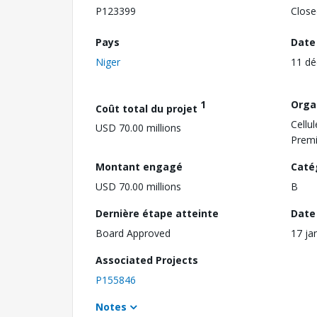
P123399
Close
Pays
Date
Niger
11 d
1
Orga
Coût total du projet
Cellu
USD 70.00 millions
Premi
Montant engagé
Caté
USD 70.00 millions
B
Dernière étape atteinte
Date 
Board Approved
17 ja
Associated Projects
P155846
Notes