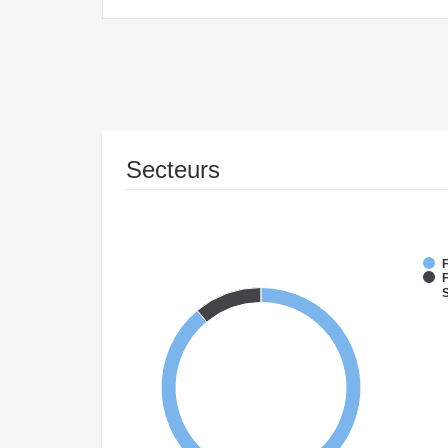
Secteurs
F
F
S