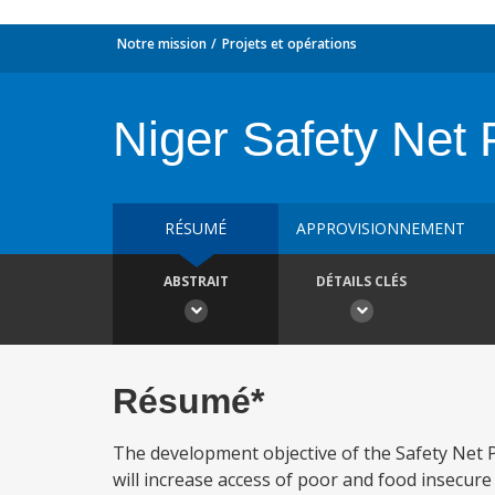
Notre mission
Projets et opérations
Niger Safety Net 
RÉSUMÉ
APPROVISIONNEMENT
ABSTRAIT
DÉTAILS CLÉS
Résumé*
The development objective of the Safety Net Pr
will increase access of poor and food insecur