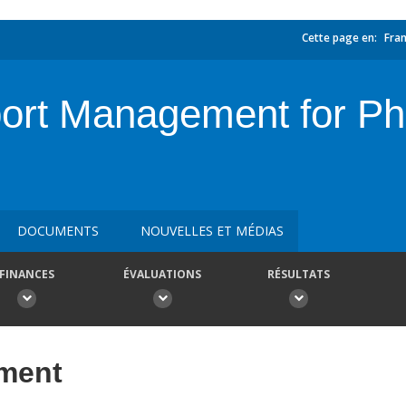
Cette page en:
Fran
port Management for Ph
DOCUMENTS
NOUVELLES ET MÉDIAS
FINANCES
ÉVALUATIONS
RÉSULTATS
ement