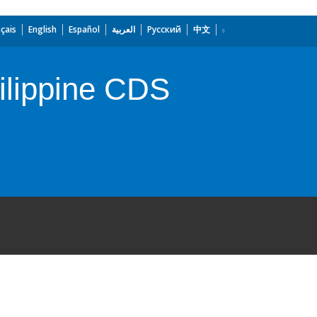
çais
English
Español
العربية
Русский
中文
ilippine CDS