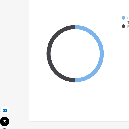
F
T
F
Email
Tweet
Imprimer