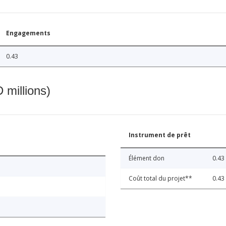
Engagements
0.43
 millions)
Instrument de prêt
Élément don
0.43
Coût total du projet**
0.43