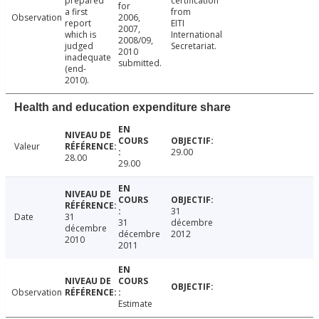
prepared
certification
for
a first
from
Observation
2006,
report
EITI
2007,
which is
International
2008/09,
judged
Secretariat.
2010
inadequate
submitted.
(end-
2010).
Health and education expenditure share
Valeur
29.00
28.00
29.00
31
Date
31
31
décembre
décembre
décembre
2012
2010
2011
Observation
Estimate