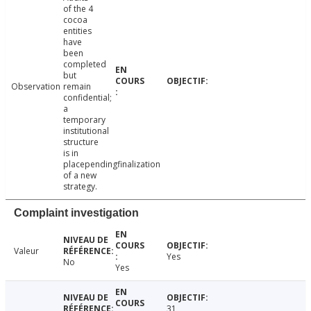
of the 4
cocoa
entities
have
been
completed
but
Observation
remain
confidential;
a
temporary
institutional
structure
is in
placependingfinalization
of a new
strategy.
Complaint investigation
Valeur
Yes
No
Yes
31