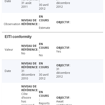
Date
31 août
décembre
30 avril
2011
2012
2012
Observation
Estimate
EITI conformity
Valeur
Yes
No
No
31
Date
31
décembre
décembre
30 avril
2012
2010
2012
Côte
d’Ivoire
has
Await
Reports