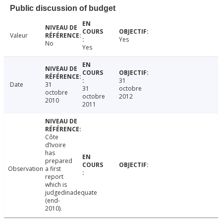
Public discussion of budget
Valeur
Yes
No
Yes
31
Date
31
31
octobre
octobre
octobre
2012
2010
2011
Côte
d’Ivoire
has
prepared
Observation
a first
report
which is
judgedinadequate
(end-
2010).