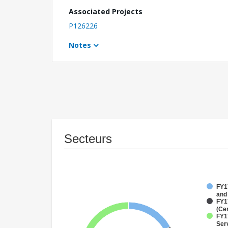
Associated Projects
P126226
Notes
Secteurs
FY17
and
FY1
(Ce
FY17
Ser