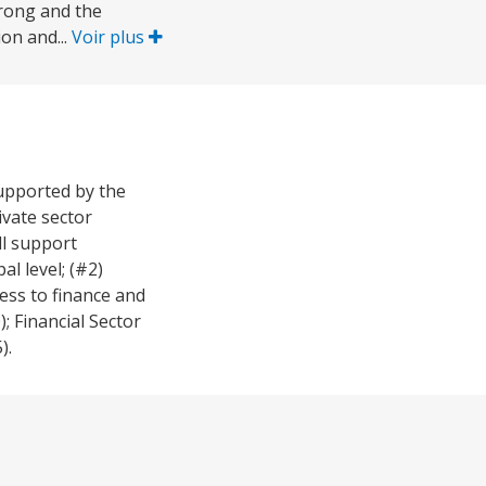
rong and the
on and...
Voir plus
upported by the
vate sector
ll support
l level; (#2)
ess to finance and
; Financial Sector
).