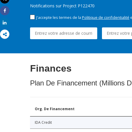
Imprimer
Notifications sur Project P122470
Share
J'accepte les termes de la
Politique de confidentialité
e
Share
Finances
Plan De Financement (Millions D
Org. De Financement
IDA Credit