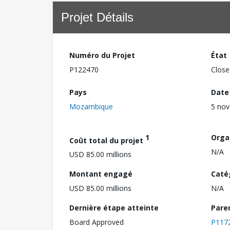
Projet Détails
Numéro du Projet
État
P122470
Close
Pays
Date
Mozambique
5 no
1
Orga
Coût total du projet
N/A
USD 85.00 millions
Montant engagé
Caté
USD 85.00 millions
N/A
Dernière étape atteinte
Pare
Board Approved
P117