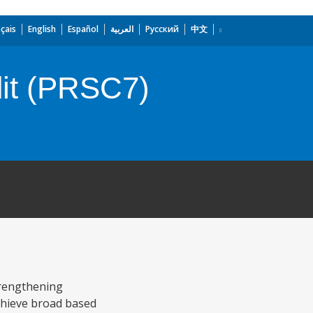
çais
English
Español
العربية
Русский
中文
dit (PRSC7)
trengthening
chieve broad based