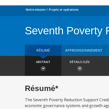
Notre mission
Projets et opérations
Seventh Poverty 
RÉSUMÉ
APPROVISIONNEMENT
ABSTRAIT
DÉTAILS CLÉS
Résumé*
The Seventh Poverty Reduction Support Cred
economic governance systems and growth agen