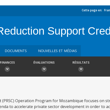
Cette page en:
Fran
Reduction Support Cre
DOCUMENTS
NOUVELLES ET MÉDIAS
FINANCES
ÉVALUATIONS
RÉSULTATS
it (PRSC) Operation Program for Mozambique focuses on s
da to accelerate private sector development in order to a