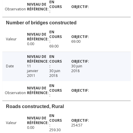
Observation
Number of bridges constructed
Valeur
69.00
0.00
69.00
Date
11
30 juin
janvier
30 juin
2018
2011
2018
Observation
Roads constructed, Rural
Valeur
254.57
0.00
259.30