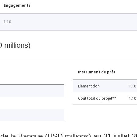
Engagements
1.10
 millions)
Instrument de prêt
Élément don
1.10
Coût total du projet**
1.10
 de la Banque (USD millions) au 31 juillet 