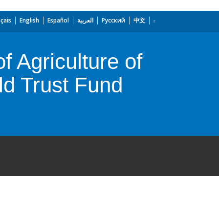
çais
English
Español
العربية
Русский
中文
 Agriculture of
ld Trust Fund