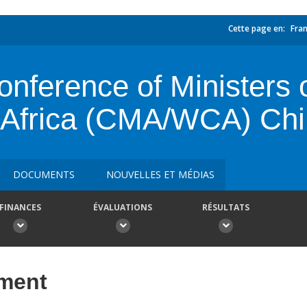
Cette page en:
Fran
erence of Ministers of
 Africa (CMA/WCA) Chi
DOCUMENTS
NOUVELLES ET MÉDIAS
FINANCES
ÉVALUATIONS
RÉSULTATS
ement