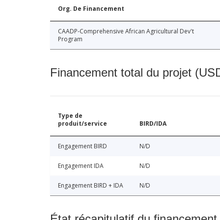
Org. De Financement
CAADP-Comprehensive African Agricultural Dev't
Program
Financement total du projet (USD
Type de
produit/service
BIRD/IDA
Engagement BIRD
N/D
Engagement IDA
N/D
Engagement BIRD + IDA
N/D
État récapitulatif du financement