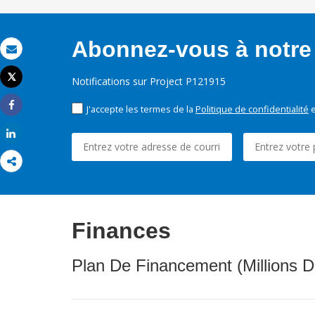
Abonnez-vous à notre 
Email
Tweet
Notifications sur Project P121915
Imprimer
J'accepte les termes de la
Politique de confidentialité
e
Share
Share
Finances
Plan De Financement (Millions D