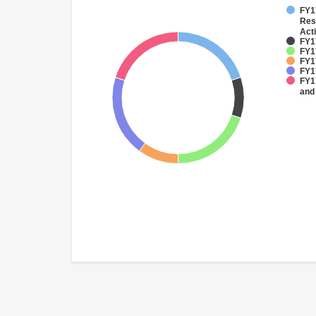
FY17
Res
Acti
FY17
FY1
FY1
FY1
FY17
and