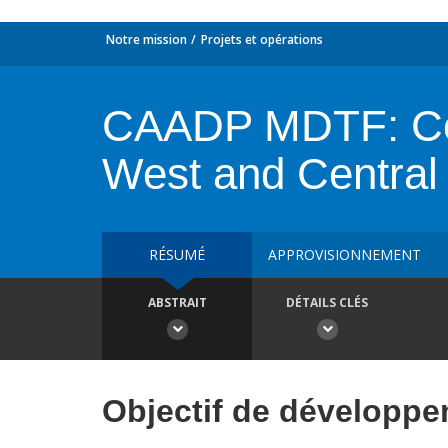
Notre mission
Projets et opérations
CAADP MDTF: Conf
West and Central
RÉSUMÉ
APPROVISIONNEMENT
ABSTRAIT
DÉTAILS CLÉS
Objectif de développ