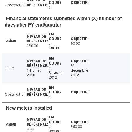
Observation
Financial statements submitted within (X) number of
days after FY end/quarter
Valeur
60.00
180.00
180.00
31
Date
14 juillet
décembre
31 août
2010
2012
2012
Observation
New meters installed
Valeur
360.00
0.00
392.00