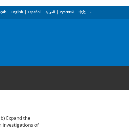
çais
English
Español
العربية
Русский
中文
n;b) Expand the
 investigations of