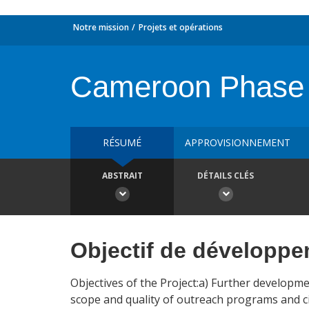
Notre mission
Projets et opérations
Cameroon Phase I
RÉSUMÉ
APPROVISIONNEMENT
ABSTRAIT
DÉTAILS CLÉS
Objectif de développ
Objectives of the Project:a) Further developme
scope and quality of outreach programs and ci