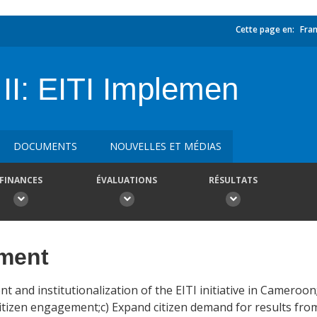
Cette page en:
Fran
I: EITI Implemen
DOCUMENTS
NOUVELLES ET MÉDIAS
FINANCES
ÉVALUATIONS
RÉSULTATS
ement
nt and institutionalization of the EITI initiative in Cameroo
tizen engagement;c) Expand citizen demand for results from