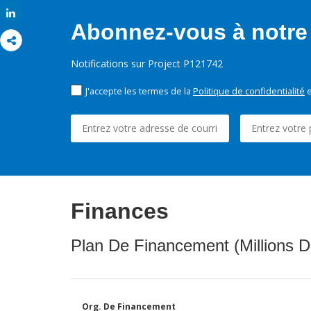
Share
Abonnez-vous à notre 
Notifications sur Project P121742
J'accepte les termes de la
Politique de confidentialité
e
Finances
Plan De Financement (Millions D
Org. De Financement