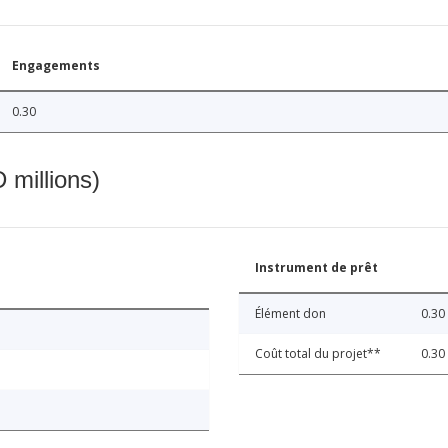
Engagements
0.30
 millions)
Instrument de prêt
Élément don
0.30
Coût total du projet**
0.30