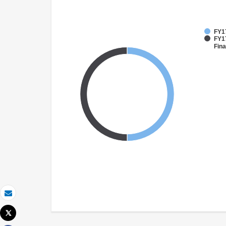
FY1
FY17
Fina
Email
Tweet
Imprimer