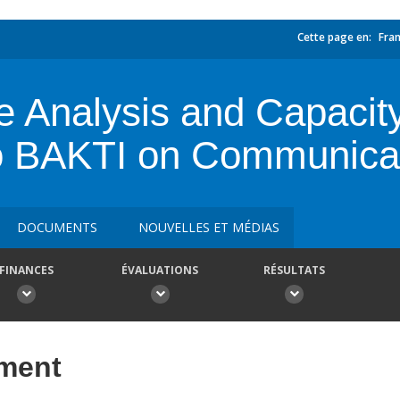
Cette page en:
Fran
e Analysis and Capacit
o BAKTI on Communicat
DOCUMENTS
NOUVELLES ET MÉDIAS
FINANCES
ÉVALUATIONS
RÉSULTATS
ement