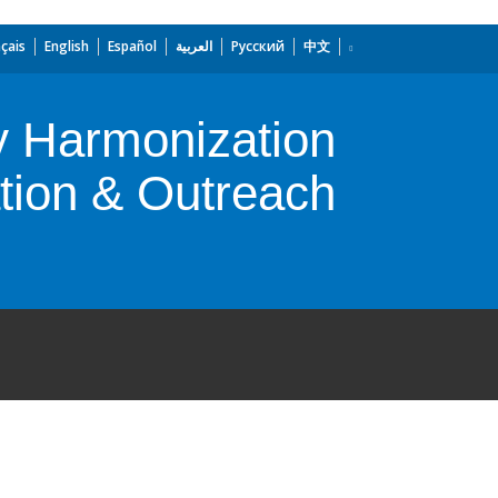
çais
English
Español
العربية
Русский
中文
y Harmonization
ion & Outreach