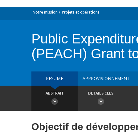
Notre mission
Projets et opérations
Public Expenditur
(PEACH) Grant t
RÉSUMÉ
APPROVISIONNEMENT
ABSTRAIT
DÉTAILS CLÉS
Objectif de développ