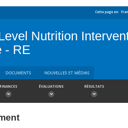
Cette page en:
Fran
Level Nutrition Intervent
e - RE
DOCUMENTS
NOUVELLES ET MÉDIAS
FINANCES
ÉVALUATIONS
RÉSULTATS
ement