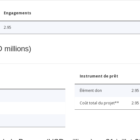
Engagements
2.95
 millions)
Instrument de prêt
Élément don
2.95
Coût total du projet**
2.95