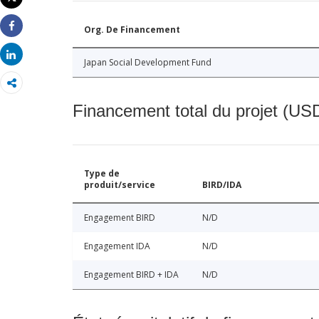
Imprimer
Org. De Financement
Share
Share
Japan Social Development Fund
Financement total du projet (USD
Type de
produit/service
BIRD/IDA
Engagement BIRD
N/D
Engagement IDA
N/D
Engagement BIRD + IDA
N/D