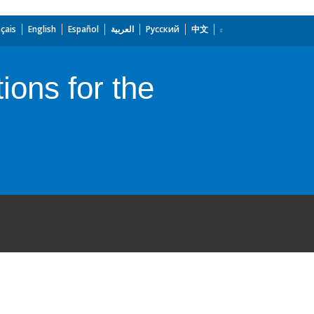
çais
English
Español
العربية
Русский
中文
ions for the