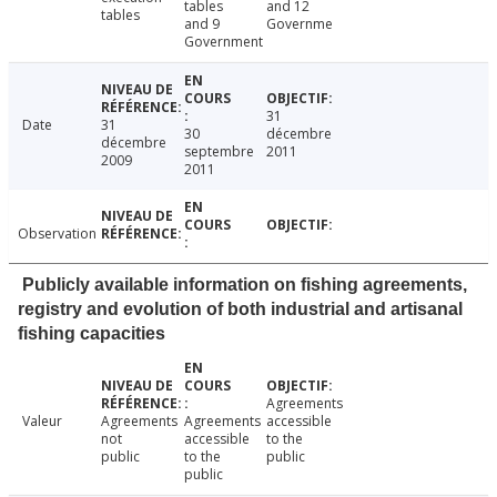
tables
and 12
tables
and 9
Governme
Government
31
Date
31
30
décembre
décembre
septembre
2011
2009
2011
Observation
Publicly available information on fishing agreements,
registry and evolution of both industrial and artisanal
fishing capacities
Agreements
Valeur
Agreements
Agreements
accessible
not
accessible
to the
public
to the
public
public