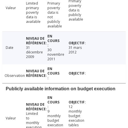
Primary
Limited
Primary
poverty
Valeur
primary
poverty
data is
poverty
data is
publicly
data is
not
available
available
publicly
available
Date
31
31 mars
30
décembre
2012
novembre
2009
2011
Observation
Publicly available information on budget execution
12
9
monthly
Limited
monthly
budget
Valeur
to
budget
execution
monthly
execution
tables
execution