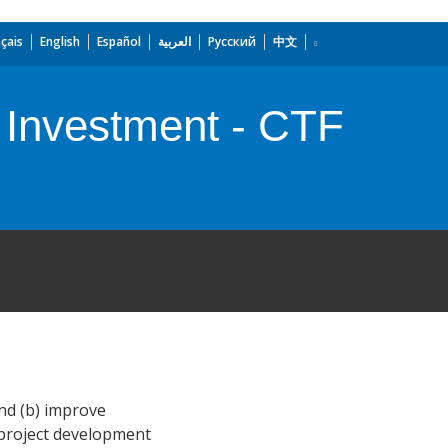
çais
English
Español
العربية
Русский
中文
Investment - CTF
nd (b) improve
 project development