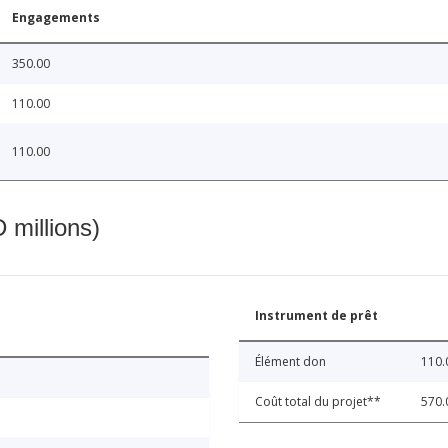
Engagements
350.00
110.00
110.00
 millions)
Instrument de prêt
Élément don
110.
Coût total du projet**
570.