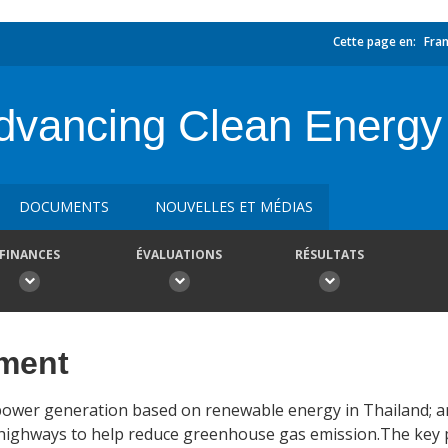
Cette page en:
Fran
vancing Clean Energy 
DOCUMENTS
NOUVELLES ET MÉDIAS
FINANCES
ÉVALUATIONS
RÉSULTATS
ement
f power generation based on renewable energy in Thailand; a
ic highways to help reduce greenhouse gas emission.The key