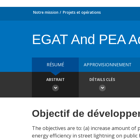
Notre mission
Projets et opérations
EGAT And PEA Ad
RÉSUMÉ
APPROVISIONNEMENT
ABSTRAIT
DÉTAILS CLÉS
Objectif de développ
The objectives are to: (a) increase amount o
energy efficiency in street lightning on publ