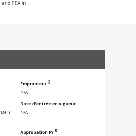
T and PEA in
2
Emprunteur
N/A
Date d'entrée en vigueur
nseil)
N/A
3
Approbation FY