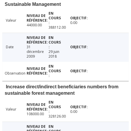
Sustainable Management
Valeur
0.00
44000.00
388112.00
Date
31
décembre
29 juin
2009
2018
Observation
Increase direct/indirect beneficiaries numbers from
sustainable forest management
Valeur
0.00
108000.00
328126.00