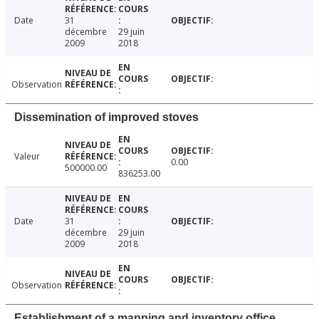
Date
31
décembre
29 juin
2009
2018
Observation
Dissemination of improved stoves
Valeur
0.00
500000.00
836253.00
Date
31
décembre
29 juin
2009
2018
Observation
Establishment of a mapping and inventory office