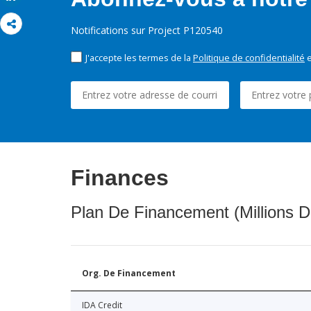
Notifications sur Project P120540
J'accepte les termes de la
Politique de confidentialité
e
Finances
Plan De Financement (Millions D
Org. De Financement
IDA Credit