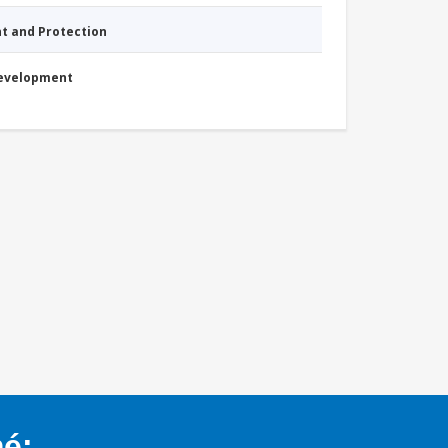
nt and Protection
Development
mé: