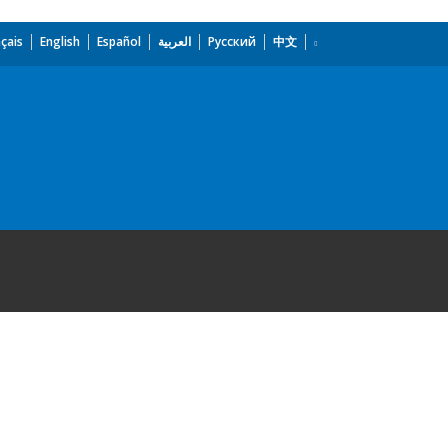
çais
English
Español
العربية
Русский
中文