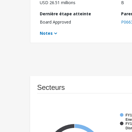
USD 26.51 millions
B
Dernière étape atteinte
Pare
Board Approved
P066
Notes
Secteurs
FY1
Ene
FY1
Dist