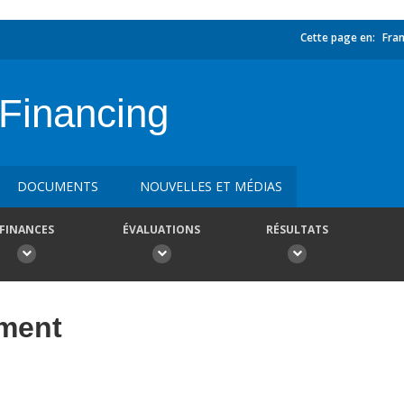
Cette page en:
Fran
 Financing
DOCUMENTS
NOUVELLES ET MÉDIAS
FINANCES
ÉVALUATIONS
RÉSULTATS
ement