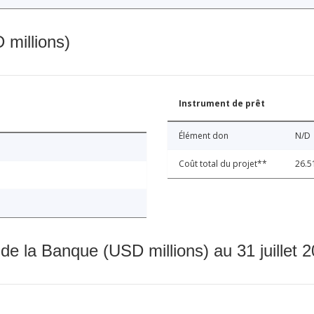
 millions)
Instrument de prêt
Élément don
N/D
Coût total du projet**
26.5
 de la Banque (USD millions) au 31 juillet 