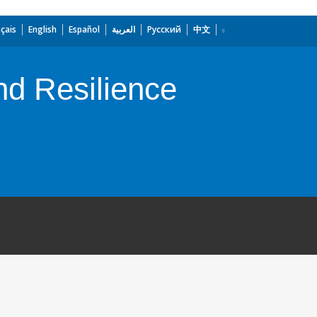
çais
English
Español
العربية
Русский
中文
d Resilience