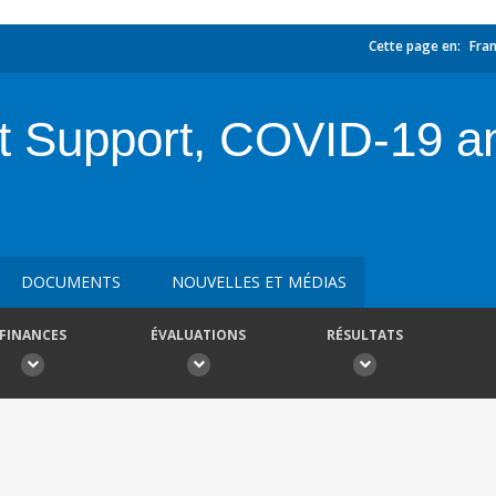
Cette page en:
Fran
 Support, COVID-19 an
DOCUMENTS
NOUVELLES ET MÉDIAS
FINANCES
ÉVALUATIONS
RÉSULTATS