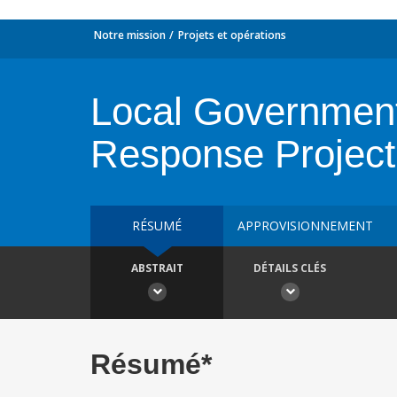
Notre mission
Projets et opérations
Local Government
Response Project
RÉSUMÉ
APPROVISIONNEMENT
ABSTRAIT
DÉTAILS CLÉS
Résumé*