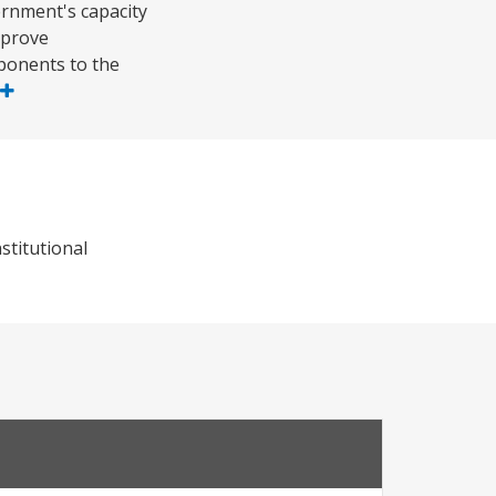
ernment's capacity
improve
mponents to the
stitutional