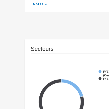
Notes
Secteurs
FY1
(Cen
FY1