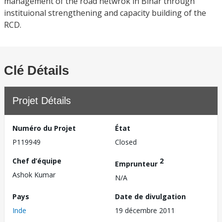
management of the road netwrok in Bihar through
instituional strengthening and capacity building of the
RCD.
Clé Détails
Projet Détails
Numéro du Projet
État
P119949
Closed
Chef d’équipe
2
Emprunteur
Ashok Kumar
N/A
Pays
Date de divulgation
Inde
19 décembre 2011