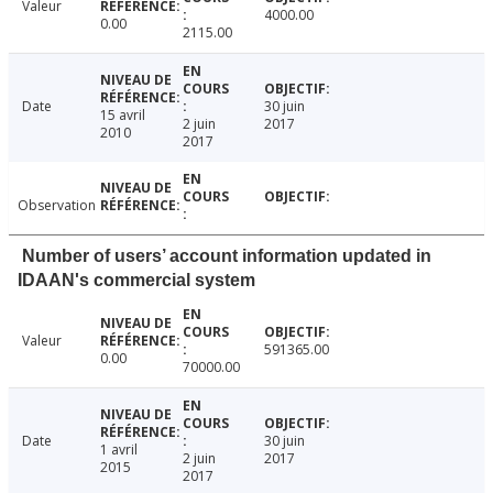
Valeur
4000.00
0.00
2115.00
Date
30 juin
15 avril
2 juin
2017
2010
2017
Observation
Number of users’ account information updated in
IDAAN's commercial system
Valeur
591365.00
0.00
70000.00
Date
30 juin
1 avril
2 juin
2017
2015
2017